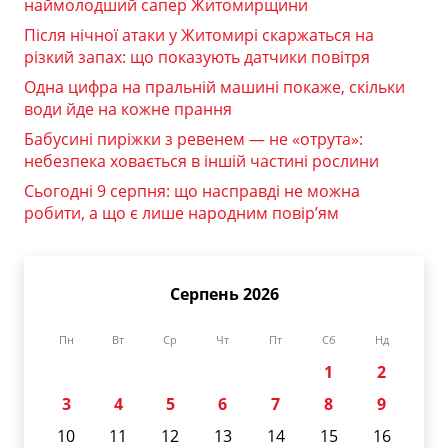
наймолодший сапер Житомирщини
Після нічної атаки у Житомирі скаржаться на
різкий запах: що показують датчики повітря
Одна цифра на пральній машині покаже, скільки
води йде на кожне прання
Бабусині пиріжки з ревенем — не «отрута»:
небезпека ховається в іншій частині рослини
Сьогодні 9 серпня: що насправді не можна
робити, а що є лише народним повір’ям
Серпень 2026
Пн
Вт
Ср
Чт
Пт
Сб
Нд
1
2
3
4
5
6
7
8
9
10
11
12
13
14
15
16