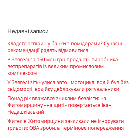
Недавні записи
Кладете аспірин у банки з помідорами? Сучасні
рекомендації радять відмовитися
У Звягелі за 150 млн грн продають виробника
ветпрепаратів із великим промисловим
комплексом
У Звягелі зіткнулися авто і мотоцикл: водій був без
свідомості, водійку деблокували рятувальники
Понад рік вважався зниклим безвісти: на
Житомирщину «на щиті» повертається Іван
Недашківський
Жителів Житомирщини закликали не ігнорувати
тривоги: ОВА зробила термінове попередження