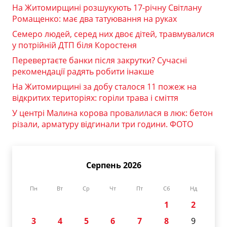
На Житомирщині розшукують 17-річну Світлану
Ромащенко: має два татуювання на руках
Семеро людей, серед них двоє дітей, травмувалися
у потрійній ДТП біля Коростеня
Перевертаєте банки після закрутки? Сучасні
рекомендації радять робити інакше
На Житомирщині за добу сталося 11 пожеж на
відкритих територіях: горіли трава і сміття
У центрі Малина корова провалилася в люк: бетон
різали, арматуру відгинали три години. ФОТО
Серпень 2026
Пн
Вт
Ср
Чт
Пт
Сб
Нд
1
2
3
4
5
6
7
8
9