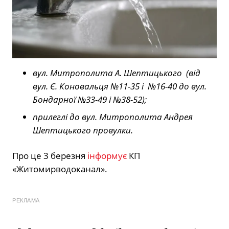
вул. Митрополита А. Шептицького (від
вул. Є. Коновальця №11-35 і №16-40 до вул.
Бондарної №33-49 і №38-52);
прилеглі до вул. Митрополита Андрея
Шептицького провулки.
Про це 3 березня
інформує
КП
«Житомирводоканал».
РЕКЛАМА