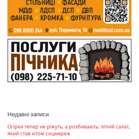
Недавні записи
Огірки тепер не ріжуть, а розбивають: літній салат,
який став хітом соцмереж