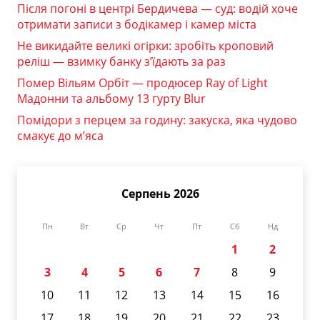
Після погоні в центрі Бердичева — суд: водій хоче
отримати записи з бодікамер і камер міста
Не викидайте великі огірки: зробіть кроповий
реліш — взимку банку з’їдають за раз
Помер Вільям Орбіт — продюсер Ray of Light
Мадонни та альбому 13 гурту Blur
Помідори з перцем за годину: закуска, яка чудово
смакує до м’яса
Серпень 2026
Пн
Вт
Ср
Чт
Пт
Сб
Нд
1
2
3
4
5
6
7
8
9
10
11
12
13
14
15
16
17
18
19
20
21
22
23