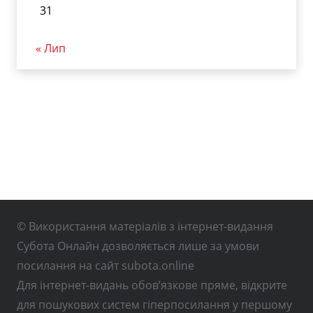
31
« Лип
© Використання матеріалів з інтернет-видання
Субота Онлайн дозволяється лише за умови
посилання на сайт subota.online
Для інтернет-видань обов’язкове пряме, відкрите
для пошукових систем гіперпосилання у першому