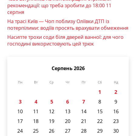
рекомендації: що треба зробити до 18:00 11
серпня
На трасі Київ — Чоп поблизу Оліївки ДТП із
потерпілими: водіїв просять врахувати обмеження
Насипте трохи соди біля дверей ванної: для чого
господині використовують цей трюк
Серпень 2026
Пн
Вт
Ср
Чт
Пт
Сб
Нд
1
2
3
4
5
6
7
8
9
10
11
12
13
14
15
16
17
18
19
20
21
22
23
24
25
26
27
28
29
30