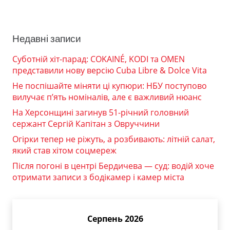
Недавні записи
Суботній хіт-парад: COKAINÉ, KODI та OMEN
представили нову версію Cuba Libre & Dolce Vita
Не поспішайте міняти ці купюри: НБУ поступово
вилучає п’ять номіналів, але є важливий нюанс
На Херсонщині загинув 51-річний головний
сержант Сергій Капітан з Овруччини
Огірки тепер не ріжуть, а розбивають: літній салат,
який став хітом соцмереж
Після погоні в центрі Бердичева — суд: водій хоче
отримати записи з бодікамер і камер міста
Серпень 2026