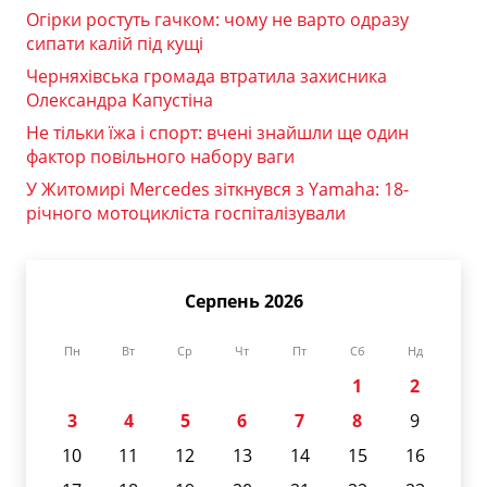
Огірки ростуть гачком: чому не варто одразу
сипати калій під кущі
Черняхівська громада втратила захисника
Олександра Капустіна
Не тільки їжа і спорт: вчені знайшли ще один
фактор повільного набору ваги
У Житомирі Mercedes зіткнувся з Yamaha: 18-
річного мотоцикліста госпіталізували
Серпень 2026
Пн
Вт
Ср
Чт
Пт
Сб
Нд
1
2
3
4
5
6
7
8
9
10
11
12
13
14
15
16