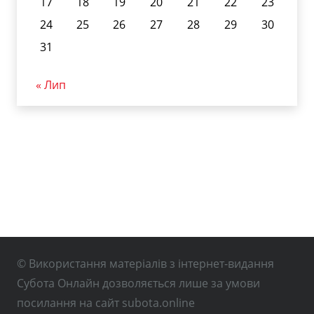
17
18
19
20
21
22
23
24
25
26
27
28
29
30
31
« Лип
© Використання матеріалів з інтернет-видання
Субота Онлайн дозволяється лише за умови
посилання на сайт subota.online