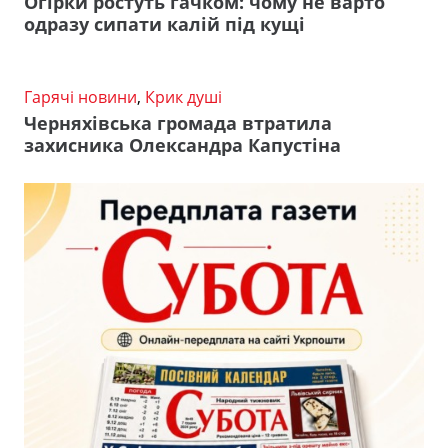
Огірки ростуть гачком: чому не варто
одразу сипати калій під кущі
Гарячі новини
,
Крик душі
Черняхівська громада втратила
захисника Олександра Капустіна