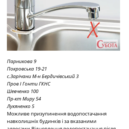
Парникова 9
Покровська 19-21
с.Зарічани М-н Бердичівський 3
Пров І Гонти ГКНС
Шевченко 100
Пр-кт Миру 54
Лукяненко 5
Можливе призупинення водопостачання
навколишніх будинків і за вказаними
адресами.Відновлення водопостачання після