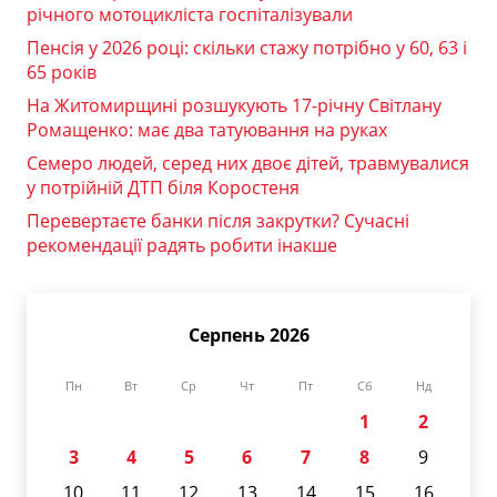
річного мотоцикліста госпіталізували
Пенсія у 2026 році: скільки стажу потрібно у 60, 63 і
65 років
На Житомирщині розшукують 17-річну Світлану
Ромащенко: має два татуювання на руках
Семеро людей, серед них двоє дітей, травмувалися
у потрійній ДТП біля Коростеня
Перевертаєте банки після закрутки? Сучасні
рекомендації радять робити інакше
Серпень 2026
Пн
Вт
Ср
Чт
Пт
Сб
Нд
1
2
3
4
5
6
7
8
9
10
11
12
13
14
15
16