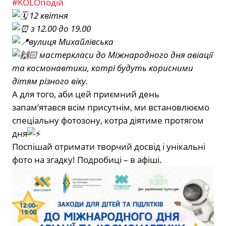
#KOLOподій
12 квітня
з 12.00 до 19.00
вулиця Михайлівська
мастеркласи до Міжнародного дня авіації
та космонавтики, котрі будуть корисними
дітям різного віку.
А для того, аби цей приємний день
запам’ятався всім присутнім, ми встановлюємо
спеціальну фотозону, котра діятиме протягом
дня
Поспішай отримати творчий досвід і унікальні
фото на згадку! Подробиці – в афіші.