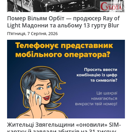
Помер Вільям Орбіт — продюсер Ray of
Light Мадонни та альбому 13 гурту Blur
П’ятниця, 7 Серпня, 2026
Жительці Звягельщини «оновили» SIM-
картку й завдали збитків на 31 тисячу