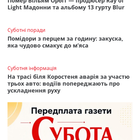
Помер Вільям Орбіт — продюсер Ray of
Light Мадонни та альбому 13 гурту Blur
Суботні поради
Помідори з перцем за годину: закуска,
яка чудово смакує до м’яса
Суботня інформація
На трасі біля Коростеня аварія за участю
трьох авто: водіїв попереджають про
ускладнення руху