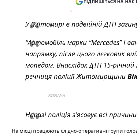
ПІДПИШІТЬСЯ НА НАС 
У Житомирі в подвійній ДТП загин
“Автомобіль марки “Mercedes” і ва
напрямку, після цього легковик виї
мопедом. Внаслідок ДТП 15-річний 
речниця поліції Житомирщини
Ві
РЕКЛАМА
Наразі поліція з’ясовує всі причи
На місці працюють слідчо-оперативні групи голов