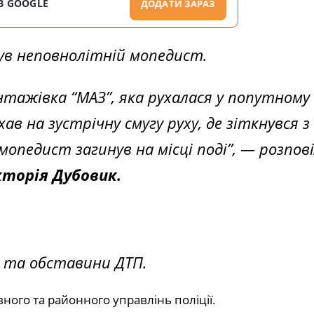
В GOOGLE
ДОДАТИ ЗАРАЗ
ув неповнолітній мопедист.
нтажівка “MAЗ”, яка рухалася у попутному
хав на зустрічну смугу руху, де зіткнувся з
мопедист загинув на місці поді”
, — розпов
кторія Дубовик.
ни та обставини ДТП.
ного та районного управлінь поліції.