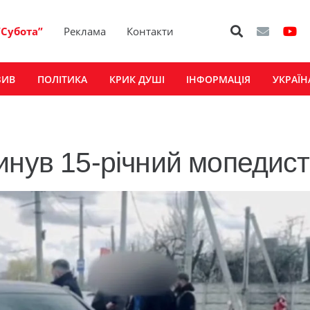
“Субота”
Реклама
Контакти
ЗИВ
ПОЛІТИКА
КРИК ДУШІ
ІНФОРМАЦІЯ
УКРАЇН
инув 15-річний мопедист