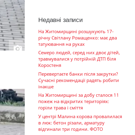
Недавні записи
На Житомирщині розшукують 17-
річну Світлану Ромащенко: має два
татуювання на руках
Семеро людей, серед них двоє дітей,
травмувалися у потрійній ДТП біля
Коростеня
Перевертаєте банки після закрутки?
Сучасні рекомендації радять робити
інакше
На Житомирщині за добу сталося 11
пожеж на відкритих територіях:
горіли трава і сміття
У центрі Малина корова провалилася
в люк: бетон різали, арматуру
відгинали три години. ФОТО