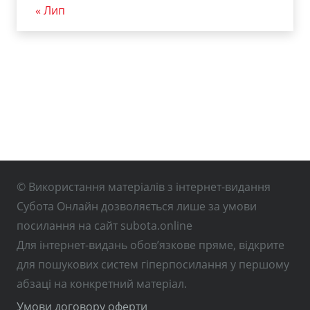
« Лип
© Використання матеріалів з інтернет-видання
Субота Онлайн дозволяється лише за умови
посилання на сайт subota.online
Для інтернет-видань обов’язкове пряме, відкрите
для пошукових систем гіперпосилання у першому
абзаці на конкретний матеріал.
Умови договору оферти