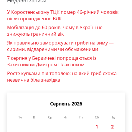
Недавні записи
У Коростенському ТЦК помер 46-річний чоловік
після проходження ВЛК
Мобілізація до 60 років: чому в Україні не
знижують граничний вік
Як правильно заморожувати гриби на зиму —
сирими, відвареними чи обсмаженими
7 серпня у Бердичеві попрощаються із
Захисником Дмитром Плаксюком
Росте купками під тополею: на який гриб схожа
незвична біла знахідка
Серпень 2026
Пн
Вт
Ср
Чт
Пт
Сб
Нд
1
2