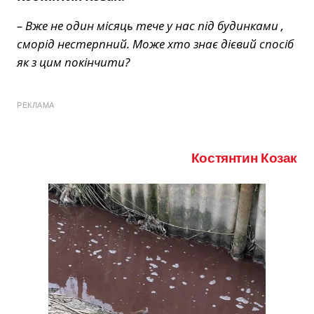
– Вже не один місяць тече у нас під будинками ,
сморід нестерпний. Може хто знає дієвий спосіб
як з цим покінчити?
РЕКЛАМА
Костянтин Козак