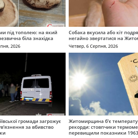
ми під тополею: на який
Собака вкусила або кіт подр
незвична біла знахідка
негайно звертатися на Жит
рпня, 2026
Четвер, 6 Серпня, 2026
ївської громади загрожує
Житомирщина б’є температу
 ув’язнення за вбивство
рекорди: стовпчики термоме
ки
перевищили показники 1963