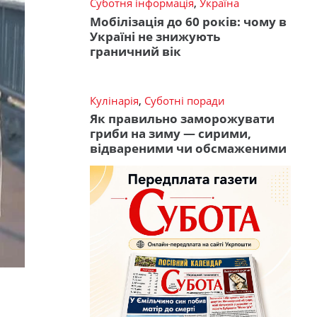
Суботня інформація
,
Україна
Мобілізація до 60 років: чому в
Україні не знижують
граничний вік
Кулінарія
,
Суботні поради
Як правильно заморожувати
гриби на зиму — сирими,
відвареними чи обсмаженими