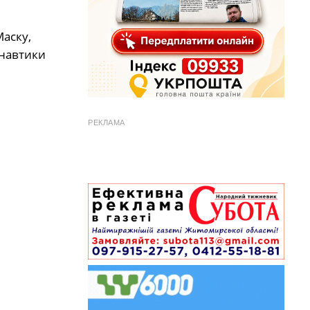
аску,
онавтики
РЕКЛАМА