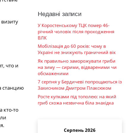
Недавні записи
 визиту
У Коростенському ТЦК помер 46-
річний чоловік після проходження
ВЛК
Мобілізація до 60 років: чому в
Україні не знижують граничний вік
Як правильно заморожувати гриби
, что и
на зиму — сирими, відвареними чи
обсмаженими
7 серпня у Бердичеві попрощаються із
а станцию
Захисником Дмитром Плаксюком
Росте купками під тополею: на який
гриб схожа незвична біла знахідка
 кто-то
или
я.
Серпень 2026