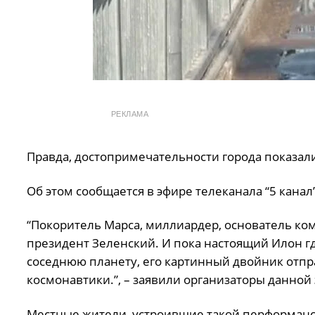
РЕКЛАМА
Правда, достопримечательности города показали
Об этом сообщается в эфире телеканала “5 канал”
“Покоритель Марса, миллиардер, основатель ком
президент Зеленский. И пока настоящий Илон гд
соседнюю планету, его картинный двойник отпра
космонавтики.”, – заявили организаторы данной 
Местные жители, устроившие такой перформанс у