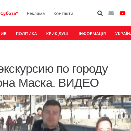
“Субота”
Реклама
Контакти
ЗИВ
ПОЛІТИКА
КРИК ДУШІ
ІНФОРМАЦІЯ
УКРАЇН
кскурсию по городу
она Маска. ВИДЕО