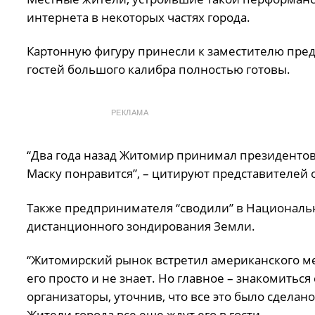
интернета в некоторых частях города.
Картонную фигуру принесли к заместителю пред
гостей большого калибра полностью готовы.
РЕКЛАМА
“Два года назад Житомир принимал президентов У
Маску понравится”, – цитируют представителей 
Также предпринимателя “сводили” в Националь
дистанционного зондирования Земли.
“Житомирский рынок встретил американского мечт
его просто и не знает. Но главное – знакомитьс
организаторы, уточнив, что все это было сдела
Жители города все еще ждут его в гости.