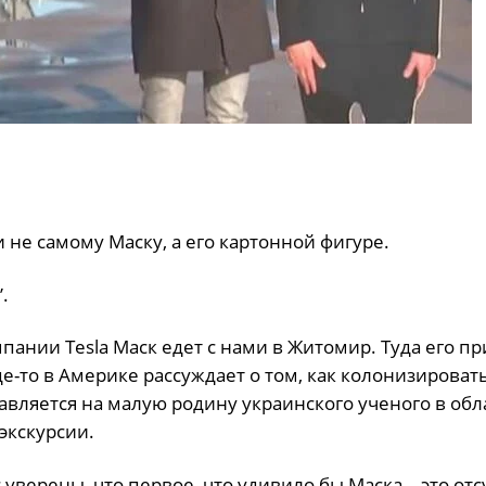
 не самому Маску, а его картонной фигуре.
.
пании Tesla Маск едет с нами в Житомир. Туда его пр
е-то в Америке рассуждает о том, как колонизироват
вляется на малую родину украинского ученого в обл
экскурсии.
верены, что первое, что удивило бы Маска – это отс