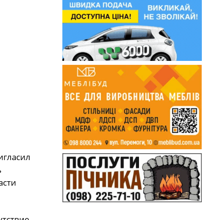
игласил
ь
асти
утствие