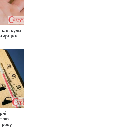
япав: куди
омирщині
рні
трів
 року