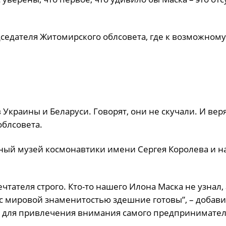
седателя Житомирского облсовета, где к возможному
краины и Беларуси. Говорят, они не скучали. И верят
облсовета.
ный музей космонавтики имени Сергея Королева и н
ателя строго. Кто-то нашего Илона Маска не узнал, а
я с мировой знаменитостью здешние готовы”, – добав
но для привлечения внимания самого предпринимател