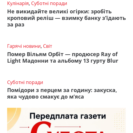
Кулінарія
,
Суботні поради
Не викидайте великі огірки: зробіть
кроповий реліш — взимку банку з’їдають
за раз
Гарячі новини
,
Світ
Помер Вільям Орбіт — продюсер Ray of
Light Мадонни та альбому 13 гурту Blur
Суботні поради
Помідори з перцем за годину: закуска,
яка чудово смакує до м’яса