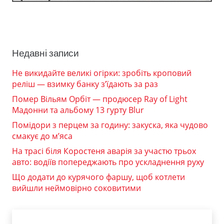
Недавні записи
Не викидайте великі огірки: зробіть кроповий
реліш — взимку банку з’їдають за раз
Помер Вільям Орбіт — продюсер Ray of Light
Мадонни та альбому 13 гурту Blur
Помідори з перцем за годину: закуска, яка чудово
смакує до м’яса
На трасі біля Коростеня аварія за участю трьох
авто: водіїв попереджають про ускладнення руху
Що додати до курячого фаршу, щоб котлети
вийшли неймовірно соковитими