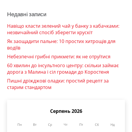
Недавні записи
Навіщо класти зелений чай у банку з кабачками:
незвичайний спосіб зберегти хрускіт
Як заощадити пальне: 10 простих хитрощів для
водіїв
Небезпечні грибні прикмети: як не отруїтися
60 хвилин до інсультного центру: скільки займає
дорога з Малина і сіл громади до Коростеня
Пишні дріжджові оладки: простий рецепт за
старим стандартом
Серпень 2026
Пн
Вт
Ср
Чт
Пт
Сб
Нд