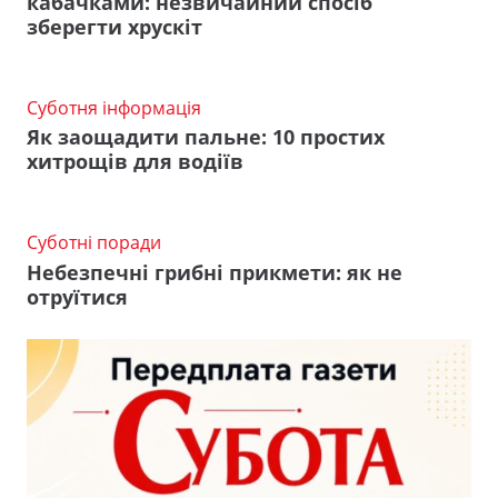
кабачками: незвичайний спосіб
зберегти хрускіт
Суботня інформація
Як заощадити пальне: 10 простих
хитрощів для водіїв
Суботні поради
Небезпечні грибні прикмети: як не
отруїтися