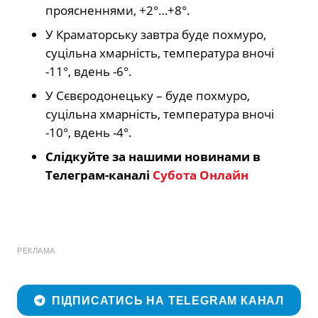
проясненнями, +2°…+8°.
У Краматорську завтра буде похмуро,
суцільна хмарність, температура вночі
-11°, вдень -6°.
У Сєвєродонецьку – буде похмуро,
суцільна хмарність, температура вночі
-10°, вдень -4°.
Слідкуйте за нашими новинами в
Телеграм-каналі
Субота Онлайн
РЕКЛАМА
ПІДПИСАТИСЬ НА TELEGRAM КАНАЛ