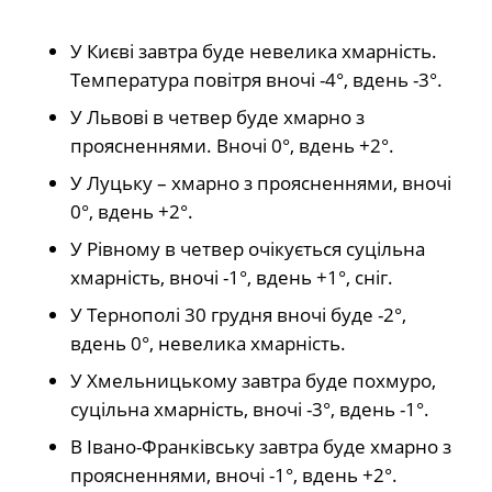
У Києві завтра буде невелика хмарність.
Температура повітря вночі -4°, вдень -3°.
У Львові в четвер буде хмарно з
проясненнями. Вночі 0°, вдень +2°.
У Луцьку – хмарно з проясненнями, вночі
0°, вдень +2°.
У Рівному в четвер очікується суцільна
хмарність, вночі -1°, вдень +1°, сніг.
У Тернополі 30 грудня вночі буде -2°,
вдень 0°, невелика хмарність.
У Хмельницькому завтра буде похмуро,
суцільна хмарність, вночі -3°, вдень -1°.
В Івано-Франківську завтра буде хмарно з
проясненнями, вночі -1°, вдень +2°.