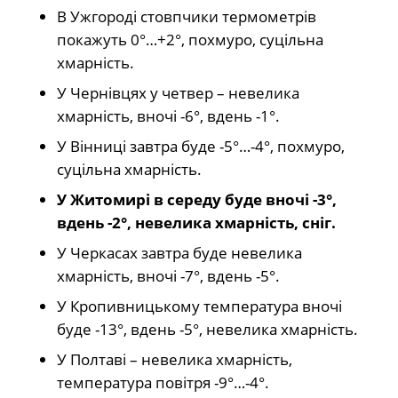
В Ужгороді стовпчики термометрів
покажуть 0°…+2°, похмуро, суцільна
хмарність.
У Чернівцях у четвер – невелика
хмарність, вночі -6°, вдень -1°.
У Вінниці завтра буде -5°…-4°, похмуро,
суцільна хмарність.
У Житомирі в середу буде вночі -3°,
вдень -2°, невелика хмарність, сніг.
У Черкасах завтра буде невелика
хмарність, вночі -7°, вдень -5°.
У Кропивницькому температура вночі
буде -13°, вдень -5°, невелика хмарність.
У Полтаві – невелика хмарність,
температура повітря -9°…-4°.