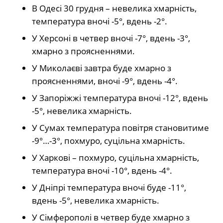
В Одесі 30 грудня – невелика хмарність,
температура вночі -5°, вдень -2°.
У Херсоні в четвер вночі -7°, вдень -3°,
хмарно з проясненнями.
У Миколаєві завтра буде хмарно з
проясненнями, вночі -9°, вдень -4°.
У Запоріжжі температура вночі -12°, вдень
-5°, невелика хмарність.
У Сумах температура повітря становитиме
-9°…-3°, похмуро, суцільна хмарність.
У Харкові – похмуро, суцільна хмарність,
температура вночі -10°, вдень -4°.
У Дніпрі температура вночі буде -11°,
вдень -5°, невелика хмарність.
У Сімферополі в четвер буде хмарно з