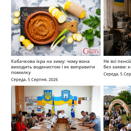
Кабачкова ікра на зиму: чому вона
Не всі пенс
виходить водянистою і як виправити
без заяви: 
помилку
Середа, 5 Се
Середа, 5 Серпня, 2026