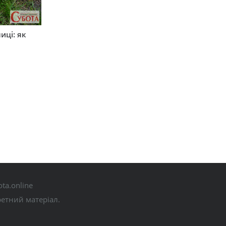
иці: як
ta.online
ретний матеріал.