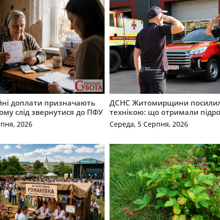
ійні доплати призначають
ДСНС Житомирщини посили
кому слід звернутися до ПФУ
технікою: що отримали підро
рпня, 2026
Середа, 5 Серпня, 2026