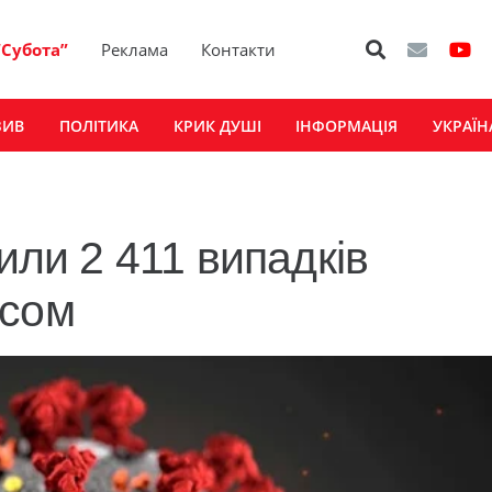
“Субота”
Реклама
Контакти
ЗИВ
ПОЛІТИКА
КРИК ДУШІ
ІНФОРМАЦІЯ
УКРАЇН
или 2 411 випадків
усом