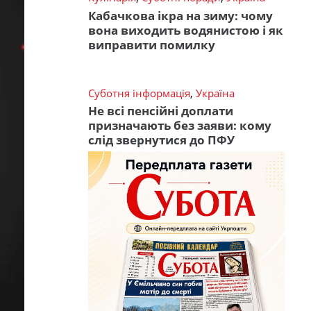
Кабачкова ікра на зиму: чому
вона виходить водянистою і як
виправити помилку
Суботня інформація
,
Україна
Не всі пенсійні доплати
призначають без заяви: кому
слід звернутися до ПФУ