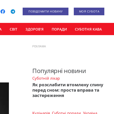
ПОВІДОМИТИ НОВИНУ
МОЯ СУБОТА
А
СВІТ
ЗДОРОВ’Я
ПОРАДИ
СУБОТНЯ КАВА
РЕКЛАМА
Популярні новини
Суботній лікар
Як розслабити втомлену спину
перед сном: проста вправа та
застереження
Кулінарія
,
Суботні поради
,
Україна