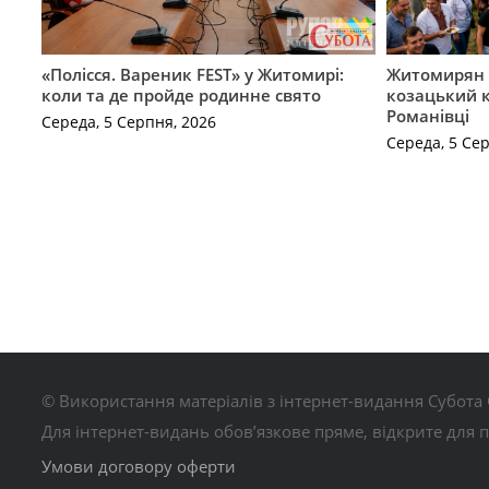
«Полісся. Вареник FEST» у Житомирі:
Житомирян 
коли та де пройде родинне свято
козацький к
Романівці
Середа, 5 Серпня, 2026
Середа, 5 Се
© Використання матеріалів з інтернет-видання Субота 
Для інтернет-видань обов’язкове пряме, відкрите для 
Умови договору оферти