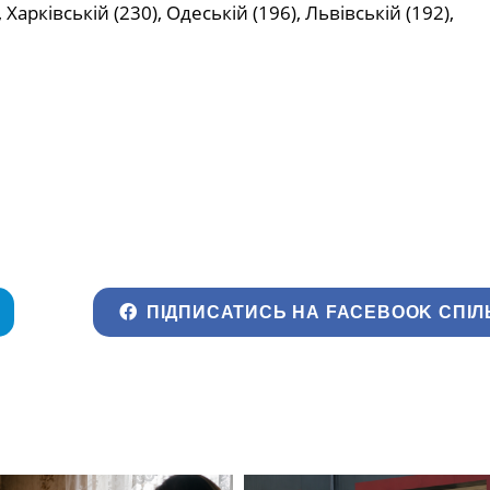
арківській (230), Одеській (196), Львівській (192),
ПІДПИСАТИСЬ НА FACEBOOK СПІЛ