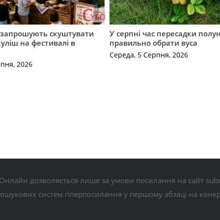
запрошують скуштувати
У серпні час пересадки полун
уліш на фестивалі в
правильно обрати вуса
Середа, 5 Серпня, 2026
рпня, 2026
Онлайн дозволяється лише за умови посилання на сайт subo
пошукових систем гіперпосилання у першому абзаці на конк