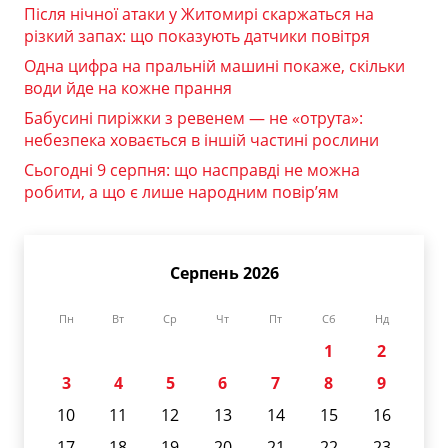
Після нічної атаки у Житомирі скаржаться на
різкий запах: що показують датчики повітря
Одна цифра на пральній машині покаже, скільки
води йде на кожне прання
Бабусині пиріжки з ревенем — не «отрута»:
небезпека ховається в іншій частині рослини
Сьогодні 9 серпня: що насправді не можна
робити, а що є лише народним повір’ям
Серпень 2026
Пн
Вт
Ср
Чт
Пт
Сб
Нд
1
2
3
4
5
6
7
8
9
10
11
12
13
14
15
16
17
18
19
20
21
22
23