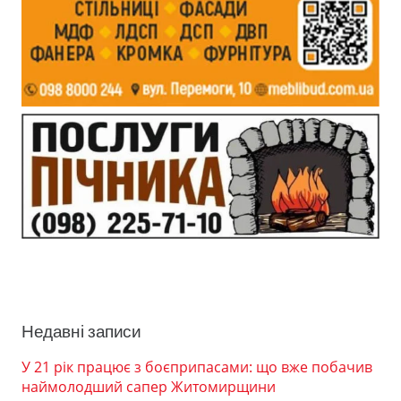
Недавні записи
У 21 рік працює з боєприпасами: що вже побачив
наймолодший сапер Житомирщини