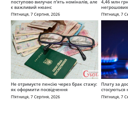
поступово вилучає п’ять номіналів, але
4,46 млн грн
є важливий нюанс
негрошових
П’ятниця, 7 Серпня, 2026
П’ятниця, 7 С
Не отримуєте пенсію через брак стажу:
Плату за до
як оформити посвідчення
стосуються 
П’ятниця, 7 Серпня, 2026
П’ятниця, 7 С