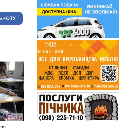
ЬНОТУ
пня