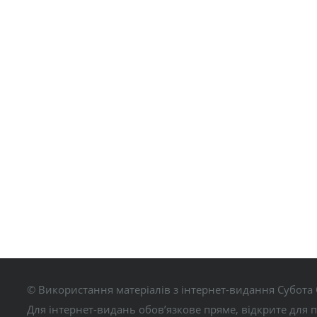
© Використання матеріалів з інтернет-видання Субота 
Для інтернет-видань обов’язкове пряме, відкрите для 