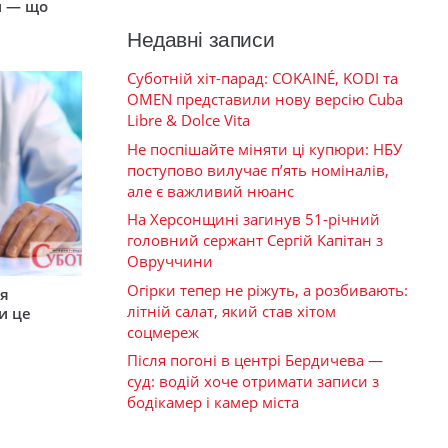
и — що
Недавні записи
Суботній хіт-парад: COKAINÉ, KODI та
OMEN представили нову версію Cuba
Libre & Dolce Vita
Не поспішайте міняти ці купюри: НБУ
поступово вилучає п’ять номіналів,
але є важливий нюанс
На Херсонщині загинув 51-річний
головний сержант Сергій Капітан з
Овруччини
Огірки тепер не ріжуть, а розбивають:
ся
літній салат, який став хітом
и це
соцмереж
Після погоні в центрі Бердичева —
суд: водій хоче отримати записи з
бодікамер і камер міста