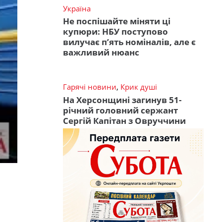
Україна
Не поспішайте міняти ці
купюри: НБУ поступово
вилучає п’ять номіналів, але є
важливий нюанс
Гарячі новини
,
Крик душі
На Херсонщині загинув 51-
річний головний сержант
Сергій Капітан з Овруччини