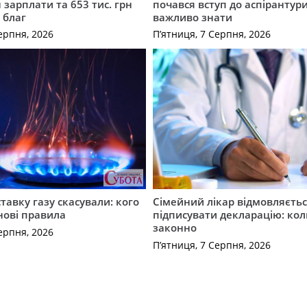
 зарплати та 653 тис. грн
почався вступ до аспірантур
 благ
важливо знати
ерпня, 2026
П’ятниця, 7 Серпня, 2026
ставку газу скасували: кого
Сімейний лікар відмовляєть
нові правила
підписувати декларацію: кол
законно
ерпня, 2026
П’ятниця, 7 Серпня, 2026