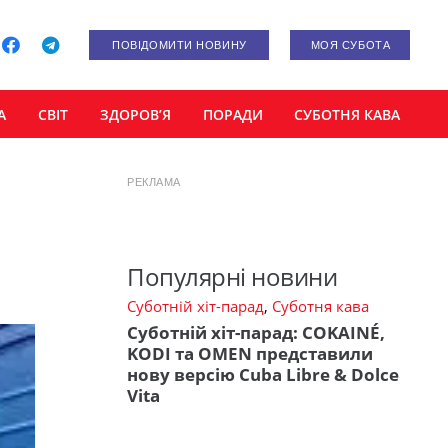
ПОВІДОМИТИ НОВИНУ
МОЯ СУБОТА
А
СВІТ
ЗДОРОВ’Я
ПОРАДИ
СУБОТНЯ КАВА
РЕКЛАМА
Популярні новини
Суботній хіт-парад
,
Суботня кава
Суботній хіт-парад: COKAINÉ,
KODI та OMEN представили
нову версію Cuba Libre & Dolce
Vita