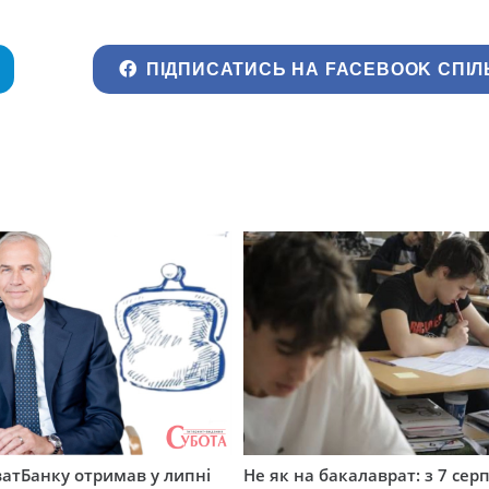
ПІДПИСАТИСЬ НА FACEBOOK СПІЛ
атБанку отримав у липні
Не як на бакалаврат: з 7 сер