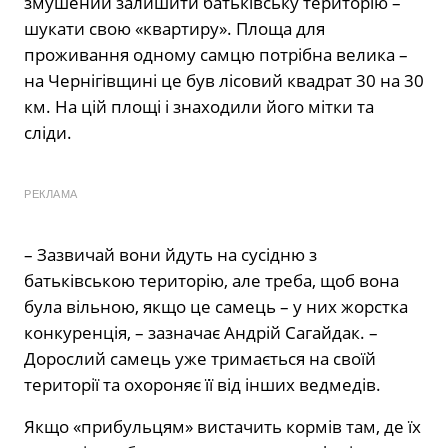
змушений залишити батьківську територію –
шукати свою «квартиру». Площа для
проживання одному самцю потрібна велика –
на Чернігівщині це був лісовий квадрат 30 на 30
км. На цій площі і знаходили його мітки та
сліди.
РЕКЛАМА
– Зазвичай вони йдуть на сусідню з
батьківською територію, але треба, щоб вона
була вільною, якщо це самець – у них жорстка
конкуренція, – зазначає Андрій Сагайдак. –
Дорослий самець уже тримається на своїй
території та охороняє її від інших ведмедів.
Якщо «прибульцям» вистачить кормів там, де їх