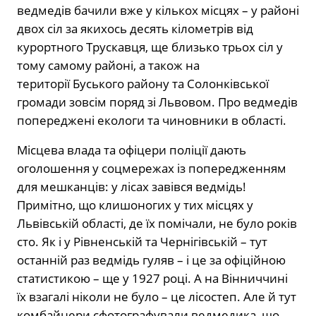
ведмедів бачили вже у кількох місцях – у районі
двох сіл за якихось десять кілометрів від
курортного Трускавця, ще близько трьох сіл у
тому самому районі, а також на
території Буського району та Солонківської
громади зовсім поряд зі Львовом. Про ведмедів
попереджені екологи та чиновники в області.
Місцева влада та офіцери поліції дають
оголошення у соцмережах із попередженням
для мешканців: у лісах завівся ведмідь!
Примітно, що клишоногих у тих місцях у
Львівській області, де їх помічали, не було років
сто. Як і у Рівненській та Чернігівській – тут
останній раз ведмідь гуляв – і це за офіційною
статистикою – ще у 1927 році. А на Вінниччині
їх взагалі ніколи не було – це лісостеп. Але й тут
комбайнери сфотографували ведмедика, що