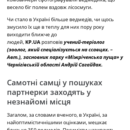
весело біг полем вздовж лісосмуги.
Чи стало в Україні більше ведмедів, чи щось
змусило їх ще в теплу для них пору року
виходити ближче до
людей,
KP.UA
розповів
учений-теріолог
(зоолог, який спеціалізується на ссавцях. –
Авт.), засновник парку «Міжріченська пуща» у
Чернігівській області Андрій Сагайдак.
Самотні самці у пошуках
партнерки заходять у
незнайомі місця
Загалом, за словами вченого, в Україні, за
найоптимістичнішими оцінками, мешкає
близько 350 ведмедів. Песимісти називають