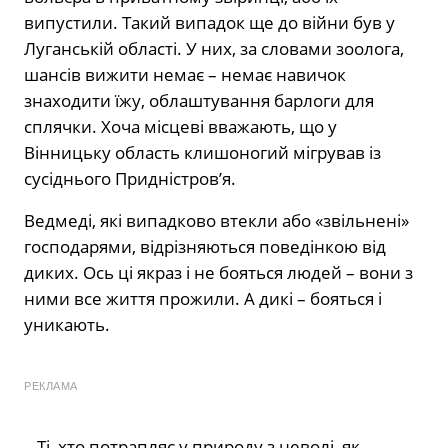
випустили. Такий випадок ще до війни був у
Луганській області. У них, за словами зоолога,
шансів вижити немає – немає навичок
знаходити їжу, облаштування барлоги для
сплячки. Хоча місцеві вважають, що у
Вінницьку область клишоногий мігрував із
сусіднього Придністров’я.
Ведмеді, які випадково втекли або «звільнені»
господарями, відрізняються поведінкою від
диких. Ось ці якраз і не бояться людей – вони з
ними все життя прожили. А дикі – бояться і
уникають.
РЕКЛАМА
– Ті, хто потрапляє у природу з неволі, як