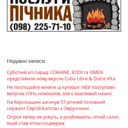
Недавні записи
Суботній хіт-парад: COKAINÉ, KODI та OMEN
представили нову версію Cuba Libre & Dolce Vita
Не поспішайте міняти ці купюри: НБУ поступово
вилучає п’ять номіналів, але є важливий нюанс
На Херсонщині загинув 51-річний головний
сержант Сергій Капітан з Овруччини
Огірки тепер не ріжуть, а розбивають: літній салат,
який став хітом соцмереж