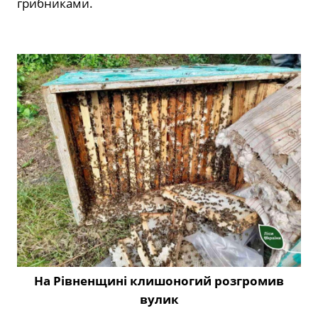
грибниками.
На Рівненщині клишоногий розгромив
вулик