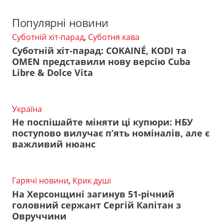
Популярні новини
Суботній хіт-парад
,
Суботня кава
Суботній хіт-парад: COKAINÉ, KODI та
OMEN представили нову версію Cuba
Libre & Dolce Vita
Україна
Не поспішайте міняти ці купюри: НБУ
поступово вилучає п’ять номіналів, але є
важливий нюанс
Гарячі новини
,
Крик душі
На Херсонщині загинув 51-річний
головний сержант Сергій Капітан з
Овруччини