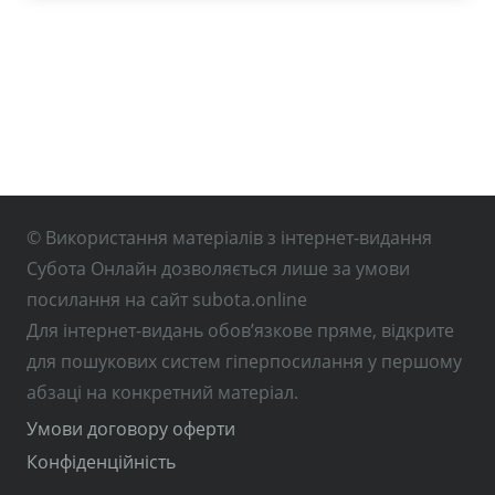
© Використання матеріалів з інтернет-видання
Субота Онлайн дозволяється лише за умови
посилання на сайт subota.online
Для інтернет-видань обов’язкове пряме, відкрите
для пошукових систем гіперпосилання у першому
абзаці на конкретний матеріал.
Умови договору оферти
Конфіденційність