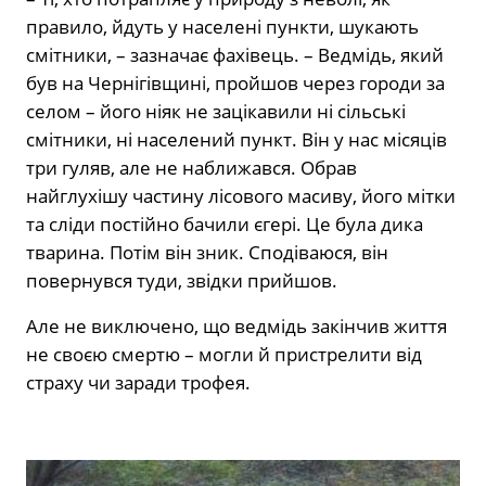
правило, йдуть у населені пункти, шукають
смітники, – зазначає фахівець. – Ведмідь, який
був на Чернігівщині, пройшов через городи за
селом – його ніяк не зацікавили ні сільські
смітники, ні населений пункт. Він у нас місяців
три гуляв, але не наближався. Обрав
найглухішу частину лісового масиву, його мітки
та сліди постійно бачили єгері. Це була дика
тварина. Потім він зник. Сподіваюся, він
повернувся туди, звідки прийшов.
Але не виключено, що ведмідь закінчив життя
не своєю смертю – могли й пристрелити від
страху чи заради трофея.