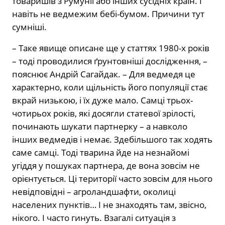
товаришів з Румунії або інших сусідніх країн. І
навіть не ведмежим бебі-бумом. Причини тут
сумніші.
– Таке явище описане ще у статтях 1980-х років
– тоді проводилися ґрунтовніші дослідження, –
пояснює Андрій Сагайдак. – Для ведмедя це
характерно, коли щільність його популяції стає
вкрай низькою, і їх дуже мало. Самці трьох-
чотирьох років, які досягли статевої зрілості,
починають шукати партнерку – а навколо
інших ведмедів і немає. Здебільшого так ходять
саме самці. Тоді тварина йде на незнайомі
угіддя у пошуках партнера, де вона зовсім не
орієнтується. Ці території часто зовсім для нього
невідповідні – агроландшафти, околиці
населених пунктів… І не знаходять там, звісно, ​​
нікого. І часто гинуть. Взагалі ситуація з