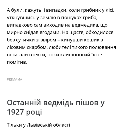
А були, кажуть, і випадки, коли грибник у лісі,
уткнувшись у землю в пошуках гриба,
випадково сам виходив на ведмедика, що
мирно снідав ягодами. На щастя, обходилося
без сутички зі звіром – кинувши кошик з
лісовим скарбом, любителі тихого полювання
встигали втекти, поки клишоногий їх не
помітив.
РЕКЛАМА
Останній ведмідь пішов у
1927 році
Тільки у Львівській області