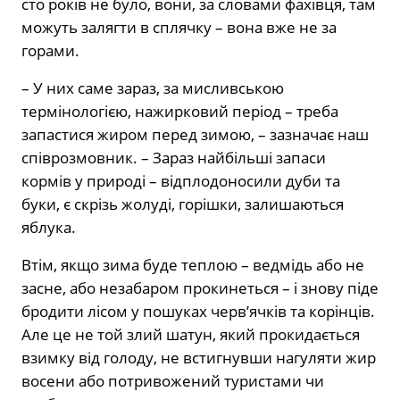
сто років не було, вони, за словами фахівця, там
можуть залягти в сплячку – вона вже не за
горами.
– У них саме зараз, за ​​мисливською
термінологією, нажирковий період – треба
запастися жиром перед зимою, – зазначає наш
співрозмовник. – Зараз найбільші запаси
кормів у природі – відплодоносили дуби та
буки, є скрізь жолуді, горішки, залишаються
яблука.
Втім, якщо зима буде теплою – ведмідь або не
засне, або незабаром прокинеться – і знову піде
бродити лісом у пошуках черв’ячків та корінців.
Але це не той злий шатун, який прокидається
взимку від голоду, не встигнувши нагуляти жир
восени або потривожений туристами чи