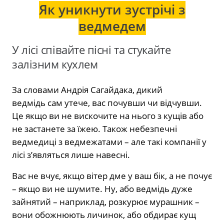
Як уникнути зустрічі з
ведмедем
У лісі співайте пісні та стукайте
залізним кухлем
За словами Андрія Сагайдака, дикий
ведмідь сам утече, вас почувши чи відчувши.
Це якщо ви не вискочите на нього з кущів або
не застанете за їжею. Також небезпечні
ведмедиці з ведмежатами – але такі компанії у
лісі з’являться лише навесні.
Вас не вчує, якщо вітер дме у ваш бік, а не почує
– якщо ви не шумите. Ну, або ведмідь дуже
зайнятий – наприклад, розкурює мурашник –
вони обожнюють личинок, або обдирає кущ