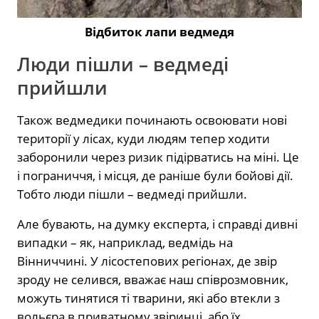
Відбиток лапи ведмедя
Люди пішли – ведмеді
прийшли
Також ведмедики починають освоювати нові
території у лісах, куди людям тепер ходити
заборонили через ризик підірватись на міні. Це
і пограниччя, і місця, де раніше були бойові дії.
Тобто люди пішли – ведмеді прийшли.
Але бувають, на думку експерта, і справді дивні
випадки – як, наприклад, ведмідь на
Вінниччині. У лісостепових регіонах, де звір
зроду не селився, вважає наш співрозмовник,
можуть тинятися ті тварини, які або втекли з
вольєра в приватному звіринці, або їх