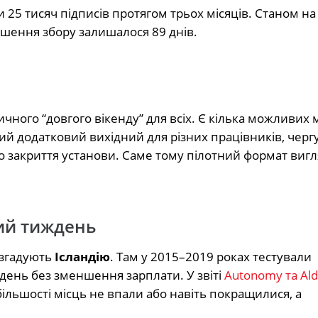
25 тисяч підписів протягом трьох місяців. Станом на
ршення збору залишалося 89 днів.
чного “довгого вікенду” для всіх. Є кілька можливих
чий додатковий вихідний для різних працівників, чер
о закриття установи. Саме тому пілотний формат вигл
ший тиждень
 згадують
Ісландію
. Там у 2015–2019 роках тестували
день без зменшення зарплати. У звіті
Autonomy та Ald
 більшості місць не впали або навіть покращилися, а