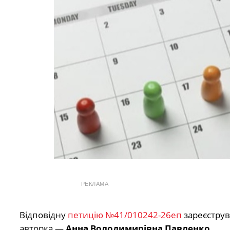
РЕКЛАМА
Відповідну
петицію №41/010242-26еп
зареєструва
авторка —
Анна Володимирівна Павленко
.