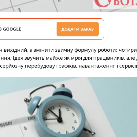
В GOOGLE
ДОДАТИ ЗАРАЗ
 вихідний, а змінити звичну формулу роботи: чотири 
ння. Ідея звучить майже як мрія для працівників, але
серйозну перебудову графіків, навантаження і сервісі