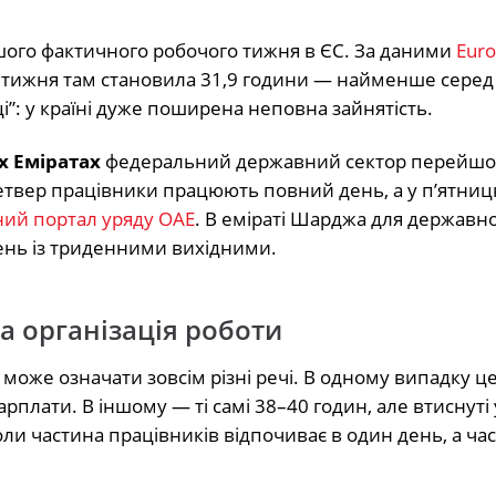
ого фактичного робочого тижня в ЄС. За даними
Euro
о тижня там становила 31,9 години — найменше серед 
”: у країні дуже поширена неповна зайнятість.
х Еміратах
федеральний державний сектор перейшо
четвер працівники працюють повний день, а у п’ятни
ний портал уряду ОАЕ
. В еміраті Шарджа для державн
ень із триденними вихідними.
а організація роботи
може означати зовсім різні речі. В одному випадку ц
рплати. В іншому — ті самі 38–40 годин, але втиснуті
оли частина працівників відпочиває в один день, а ча