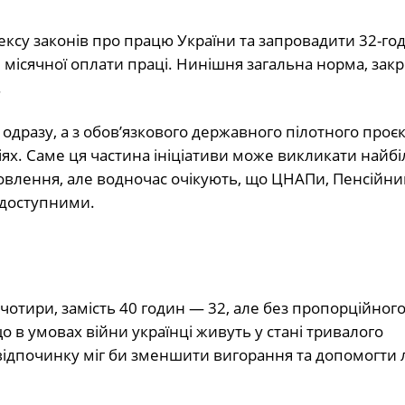
ексу законів про працю України та запровадити 32-г
сячної оплати праці. Нинішня загальна норма, закр
.
и одразу, а з обов’язкового державного пілотного проєк
іях. Саме ця частина ініціативи може викликати найб
дновлення, але водночас очікують, що ЦНАПи, Пенсійни
 доступними.
— чотири, замість 40 годин — 32, але без пропорційног
 в умовах війни українці живуть у стані тривалого
відпочинку міг би зменшити вигорання та допомогти