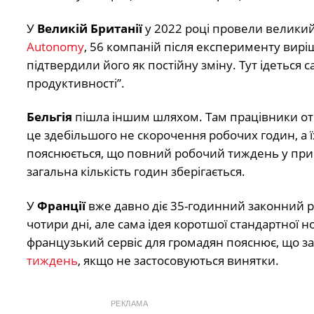
У
Великій Британії
у 2022 році провели великий 
Autonomy
, 56 компаній після експерименту вир
підтвердили його як постійну зміну. Тут ідеться
продуктивності”.
Бельгія
пішла іншим шляхом. Там працівники от
це здебільшого не скорочення робочих годин, а ї
пояснюється, що повний робочий тиждень у прив
загальна кількість годин зберігається.
У
Франції
вже давно діє 35-годинний законний р
чотири дні, але сама ідея коротшої стандартної 
французький сервіс для громадян пояснює, що з
тиждень
, якщо не застосовуються винятки.
РЕКЛАМА