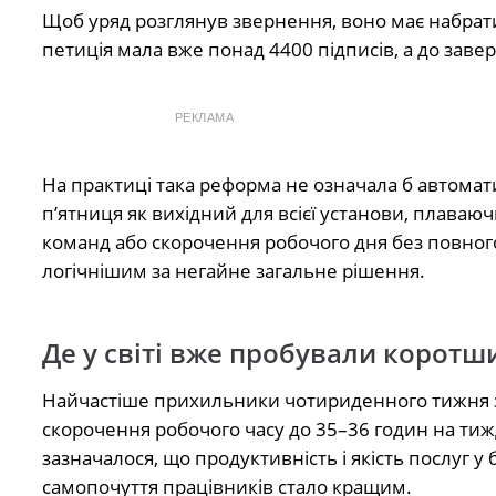
Щоб уряд розглянув звернення, воно має набрати 
петиція мала вже понад 4400 підписів, а до заве
РЕКЛАМА
На практиці така реформа не означала б автомати
п’ятниця як вихідний для всієї установи, плаваю
команд або скорочення робочого дня без повног
логічнішим за негайне загальне рішення.
Де у світі вже пробували корот
Найчастіше прихильники чотириденного тижня
скорочення робочого часу до 35–36 годин на тиж
зазначалося, що продуктивність і якість послуг у
самопочуття працівників стало кращим.