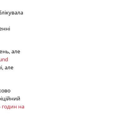
блікувала
енні
ень, але
und
, але
ково
фіційний
 годин на