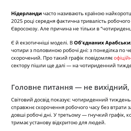
Нідерланди
часто називають країною найкоротш
2025 році середня фактична тривалість робочог
Євросоюзу. Але причина не тільки в “чотириденці
Є й екзотичніші моделі. В
Об’єднаних Арабськи
чотири з половиною робочі дні: з понеділка по 
скорочений. Про такий графік повідомляє
офіцій
сектору пішли ще далі — на чотириденний тижд
Головне питання — не вихідний, 
Світовий досвід показує: чотириденний тиждень 
справжнє скорочення робочого часу без втрати за
довші робочі дні. У третьому — гнучкий графік, к
тримає установу відкритою для людей.