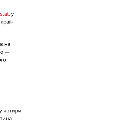
stat
, у
країн
в на
цю —
ого
е
 у чотири
стина