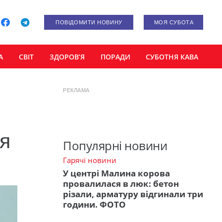
ПОВІДОМИТИ НОВИНУ
МОЯ СУБОТА
А
СВІТ
ЗДОРОВ’Я
ПОРАДИ
СУБОТНЯ КАВА
РЕКЛАМА
я
Популярні новини
Гарячі новини
У центрі Малина корова
провалилася в люк: бетон
різали, арматуру відгинали три
години. ФОТО