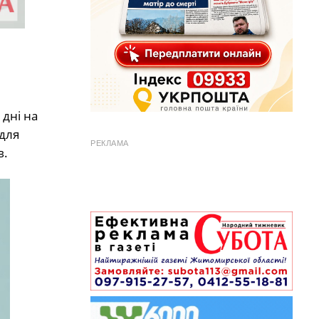
дні на
 для
РЕКЛАМА
в.