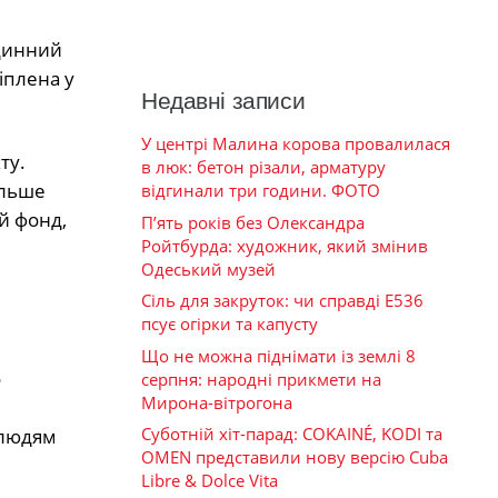
одинний
іплена у
Недавні записи
У центрі Малина корова провалилася
ту.
в люк: бетон різали, арматуру
ільше
відгинали три години. ФОТО
й фонд,
П’ять років без Олександра
Ройтбурда: художник, який змінив
Одеський музей
Сіль для закруток: чи справді Е536
псує огірки та капусту
Що не можна піднімати із землі 8
о
серпня: народні прикмети на
Мирона-вітрогона
Суботній хіт-парад: COKAINÉ, KODI та
 людям
OMEN представили нову версію Cuba
Libre & Dolce Vita