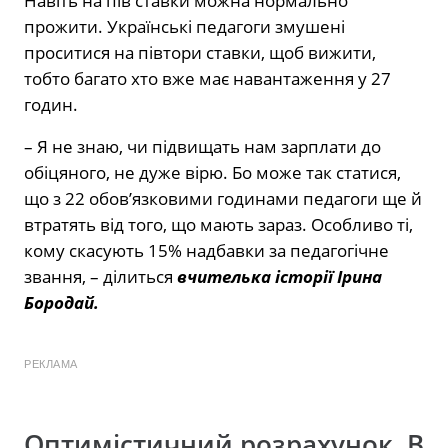
Навіть на пів ставки можна нормально
прожити. Українські педагоги змушені
проситися на півтори ставки, щоб вижити,
тобто багато хто вже має навантаження у 27
годин.
– Я не знаю, чи підвищать нам зарплати до
обіцяного, не дуже вірю. Бо може так статися,
що з 22 обов’язковими годинами педагоги ще й
втратять від того, що мають зараз. Особливо ті,
кому скасують 15% надбавки за педагогічне
звання, – ділиться
вчителька історії Ірина
Бородай.
РЕКЛАМА
Оптимістичний розрахунок. В