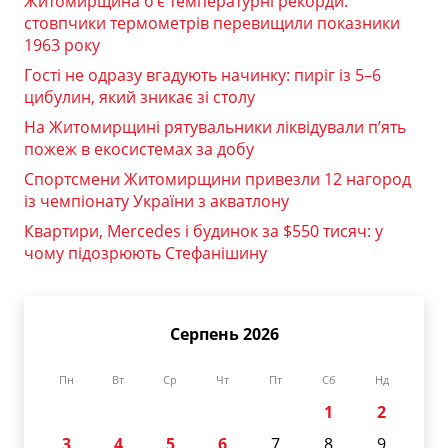
Житомирщина б’є температурні рекорди:
стовпчики термометрів перевищили показники
1963 року
Гості не одразу вгадують начинку: пиріг із 5–6
цибулин, який зникає зі столу
На Житомирщині рятувальники ліквідували п’ять
пожеж в екосистемах за добу
Спортсмени Житомирщини привезли 12 нагород
із чемпіонату України з акватлону
Квартири, Mercedes і будинок за $550 тисяч: у
чому підозрюють Стефанішину
Серпень 2026
Пн
Вт
Ср
Чт
Пт
Сб
Нд
1
2
3
4
5
6
7
8
9