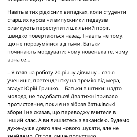
Навіть в тих рідкісних випадках, коли студенти
старших курсів чи випускники педвузів
ризикують переступити шкільний поріг,
швидко повертаються назад. І навіть не тому,
що не порозумілися з дітьми. Батьки
починають мордувати: чому новенька те, чому
вона се…
– Я взяв на роботу 20-річну дівчину – свою
ученицю, претендентку на премію від мера, –
згадує Юрій Гришко. – Батьки в штики: надто
молода, не подобається! Два тижні тривало
протистояння, поки я не зібрав батьківські
збори і не сказав, що переводжу вчителя в
інший клас. А ви лишаєтесь з вакансією. Будемо
дуже-дуже довго вам нового шукати, але не
знайдемо. От тоді лише попустило…