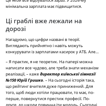
Це якби все відбувалося зараз. У 2026-му
мінімальна зарплата має підвищитися.
Ці граблі вже лежали на
дорозі
Нагадуємо, що цифри названі в теорії.
Виглядають прийнятно і навіть можуть
конкурувати із зарплатами касирок у АТБ. Але…
– Я практик, я не теоретик. На папері можна
написати все чудово, але треба знати механізм
реалізації, – каже
директор київської гімназії
№150 Юрій Гришко
. – На сьогодні історія така,
що рейтинг вчителя дуже принижений. Для
того, щоб люди хотіли працювати, то має, по-
перше, повернутися престиж професії. По-
друге, до школи повинна іти молодь. Сьогодні