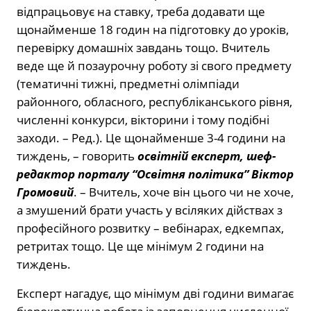
відпрацьовує на ставку, треба додавати ще
щонайменше 18 годин на підготовку до уроків,
перевірку домашніх завдань тощо. Вчитель
веде ще й позаурочну роботу зі свого предмету
(тематичні тижні, предметні олімпіади
районного, обласного, республіканського рівня,
численні конкурси, вікторини і тому подібні
заходи. – Ред.). Це щонайменше 3-4 години на
тиждень, – говорить
освітній експерт, шеф-
редактор порталу “Освітня політика” Віктор
Громовий
. – Вчитель, хоче він цього чи не хоче,
а змушений брати участь у всіляких дійствах з
професійного розвитку – вебінарах, едкемпах,
ретритах тощо. Це ще мінімум 2 години на
тиждень.
Експерт нагадує, що мінімум дві години вимагає