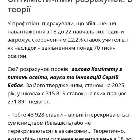
теорії
У профспілці підрахували, що збільшення
навантаження з 18 до 22 навчальних години
загрожує скороченням 22,2% ставок учителів, і
як наслідок – звільненням понад 70 тисяч
освітян.
Свій розрахунок провів і
голова Комітету з
питань освіти, науки та інновацій
Сергій
Бабак
. За його твердженням, станом на 2025
рік, у школах є 315 819 ставок, на яких працює
271 891 педагог.
– Тобто 43 928 ставки – вільні і перекриваються
сумісництвом (більшість) або не
перекриваються і є вакансіями… Теоретично,
якщо збільшити тижневе навантаження з 18 до