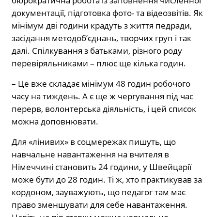
бюрократична робота із заповнення численної
документації, підготовка фото- та відеозвітів. Як
мінімум дві години крадуть з життя педради,
засідання методоб’єднань, творчих груп і так
далі. Спілкування з батьками, різного роду
перевіряльниками – плюс ще кілька годин.
– Це вже складає мінімум 48 годин робочого
часу на тиждень. А є ще ж чергування під час
перерв, волонтерська діяльність, і цей список
можна доповнювати.
Для «лінивих» в соцмережах пишуть, що
навчальне навантаження на вчителя в
Німеччині становить 24 години, у Швейцарії
може бути до 28 годин. Ті ж, хто практикував за
кордоном, зауважують, що педагог там має
право зменшувати для себе навантаження.