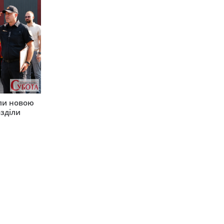
ли новою
зділи