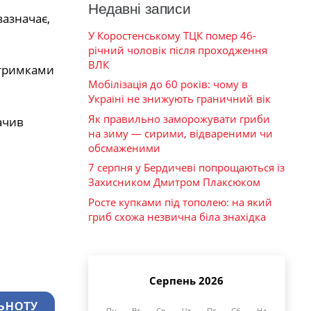
Недавні записи
зазначає,
У Коростенському ТЦК помер 46-
річний чоловік після проходження
ВЛК
затримками
Мобілізація до 60 років: чому в
Україні не знижують граничний вік
Як правильно заморожувати гриби
ачив
на зиму — сирими, відвареними чи
обсмаженими
7 серпня у Бердичеві попрощаються із
Захисником Дмитром Плаксюком
Росте купками під тополею: на який
гриб схожа незвична біла знахідка
Серпень 2026
ЬНОТУ