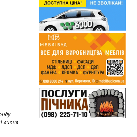
онду
1 липня