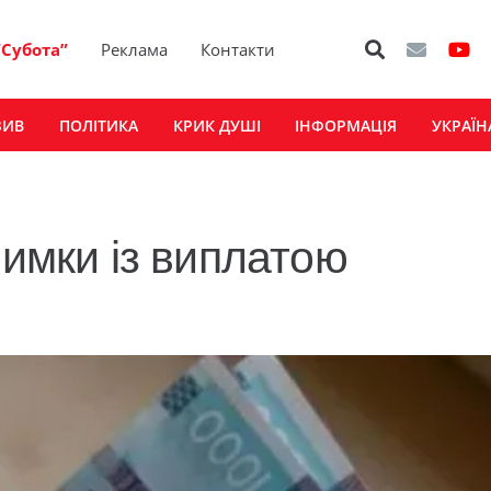
“Субота”
Реклама
Контакти
ЗИВ
ПОЛІТИКА
КРИК ДУШІ
ІНФОРМАЦІЯ
УКРАЇН
римки із виплатою