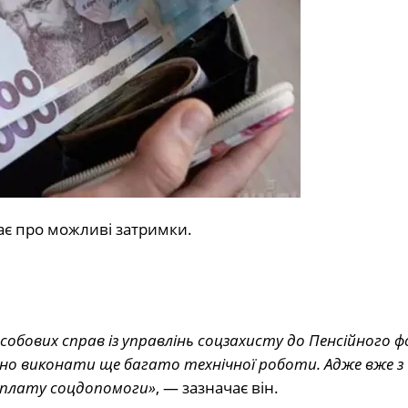
є про можливі затримки.
собових справ із управлінь соцзахисту до Пенсійного ф
бно виконати ще багато технічної роботи. Адже вже з 
виплату соцдопомоги»
, — зазначає він.