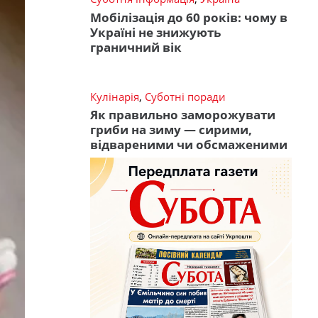
Мобілізація до 60 років: чому в
Україні не знижують
граничний вік
Кулінарія
,
Суботні поради
Як правильно заморожувати
гриби на зиму — сирими,
відвареними чи обсмаженими