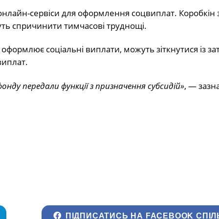
онлайн-сервіси для оформлення соцвиплат. Коробкін 
уть спричинити тимчасові труднощі.
ки оформлює соціальні виплати, можуть зіткнутися із 
иплат.
онду передали функції з призначення субсидій»
, — зазн
ПІДПИСАТИСЬ НА FACEBOOK СПІЛ