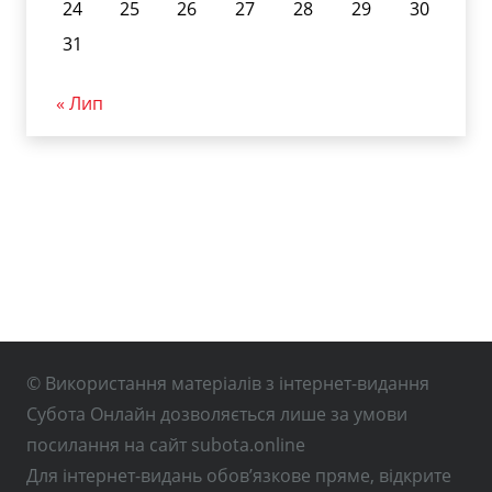
24
25
26
27
28
29
30
31
« Лип
© Використання матеріалів з інтернет-видання
Субота Онлайн дозволяється лише за умови
посилання на сайт subota.online
Для інтернет-видань обов’язкове пряме, відкрите