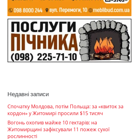
Недавні записи
Спочатку Молдова, потім Польща: за «квиток за
кордон» у Житомирі просили $15 тисяч
Вогонь охопив майже 10 гектарів: на
Житомирщині зафіксували 11 пожеж сухої
рослинності