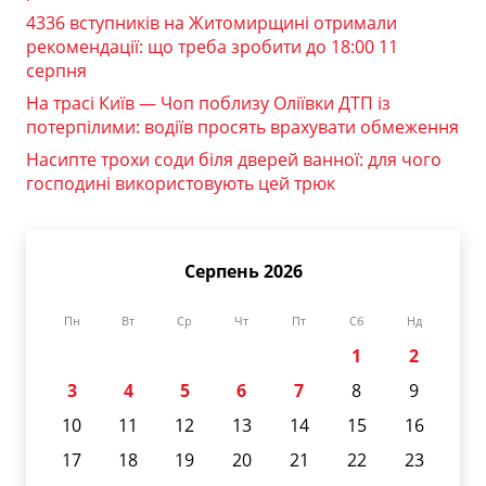
4336 вступників на Житомирщині отримали
рекомендації: що треба зробити до 18:00 11
серпня
На трасі Київ — Чоп поблизу Оліївки ДТП із
потерпілими: водіїв просять врахувати обмеження
Насипте трохи соди біля дверей ванної: для чого
господині використовують цей трюк
Серпень 2026
Пн
Вт
Ср
Чт
Пт
Сб
Нд
1
2
3
4
5
6
7
8
9
10
11
12
13
14
15
16
17
18
19
20
21
22
23