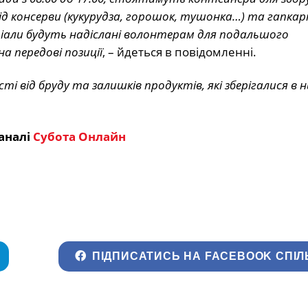
під консерви (кукурудза, горошок, тушонка…) та гапкар
ріали будуть надіслані волонтерам для подальшого
а передові позиції
, – йдеться в повідомленні.
від бруду та залишків продуктів, які зберігалися в ни
аналі
Субота Онлайн
ПІДПИСАТИСЬ НА FACEBOOK СПІЛ