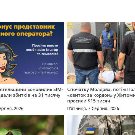
вягельщини «оновили» SIM-
Спочатку Молдова, потім По
вдали збитків на 31 тисячу
«квиток за кордон» у Житоми
просили $15 тисяч
ерпня, 2026
П’ятниця, 7 Серпня, 2026