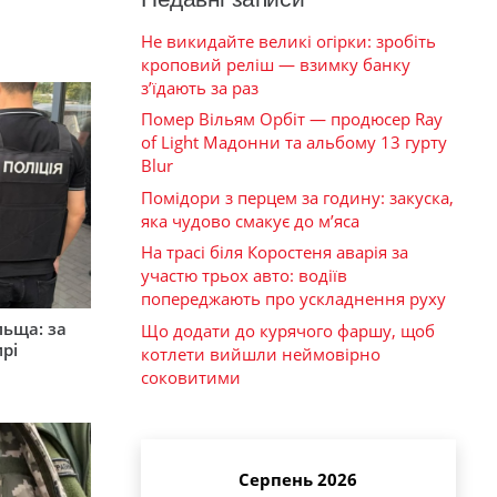
Не викидайте великі огірки: зробіть
кроповий реліш — взимку банку
з’їдають за раз
Помер Вільям Орбіт — продюсер Ray
of Light Мадонни та альбому 13 гурту
Blur
Помідори з перцем за годину: закуска,
яка чудово смакує до м’яса
На трасі біля Коростеня аварія за
участю трьох авто: водіїв
попереджають про ускладнення руху
льща: за
Що додати до курячого фаршу, щоб
рі
котлети вийшли неймовірно
соковитими
Серпень 2026