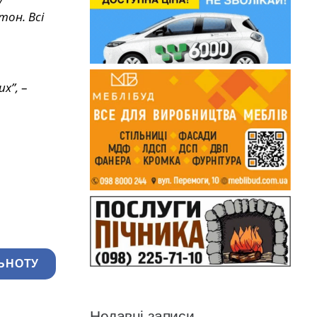
тон. Всі
х”,
–
ЬНОТУ
Недавні записи