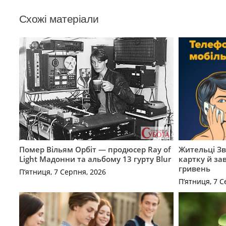
Схожі матеріали
Помер Вільям Орбіт — продюсер Ray of
Жительці З
Light Мадонни та альбому 13 гурту Blur
картку й за
гривень
П’ятниця, 7 Серпня, 2026
П’ятниця, 7 С