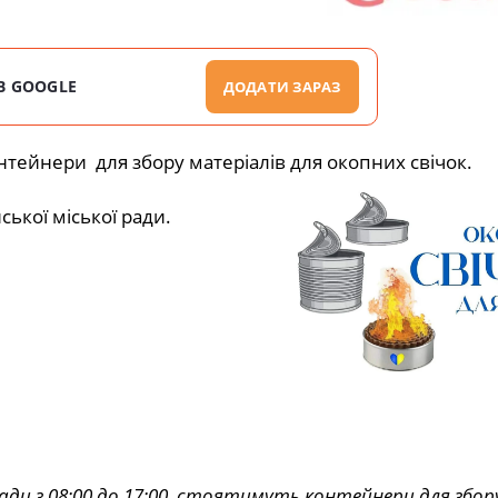
В GOOGLE
ДОДАТИ ЗАРАЗ
нтейнери для збору матеріалів для окопних свічок.
ької міської ради.
 ради з 08:00 до 17:00, стоятимуть контейнери для збор