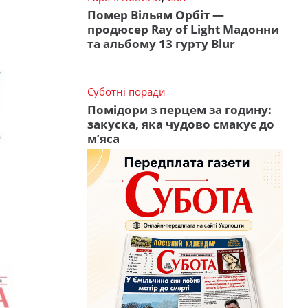
Помер Вільям Орбіт —
продюсер Ray of Light Мадонни
та альбому 13 гурту Blur
Суботні поради
Помідори з перцем за годину:
закуска, яка чудово смакує до
м’яса