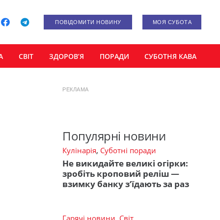
ПОВІДОМИТИ НОВИНУ
МОЯ СУБОТА
А
СВІТ
ЗДОРОВ’Я
ПОРАДИ
СУБОТНЯ КАВА
РЕКЛАМА
я
Популярні новини
Кулінарія
,
Суботні поради
Не викидайте великі огірки:
зробіть кроповий реліш —
взимку банку з’їдають за раз
Гарячі новини
,
Світ