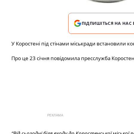
ПІДПИШІТЬСЯ НА НАС 
У Коростені під стінами міськради встановили ко
Про це 23 січня повідомила пресслужба Коростенс
РЕКЛАМА
“Від сьогодні біля входу до Коростенської міської