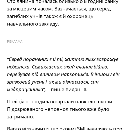
Стрілянина почалась близько о 8 годині ранку
за місцевим часом. Зазначається, що серед
загиблих учнів також є й охоронець
навчального закладу.
РЕКЛАМА
“Серед поранених є й ті, життю яких загрожує
небезпека. Семикласник, який вчинив бійню,
перебував під впливом наркотиків. В іншому він
зразковий учень і, як ми дізнаємося, син
медпрацівників”,
– пише видання.
Поліція огородила квартали навколо школи.
Підозрюваного неповнолітнього вже було
затримано.
Варто відзначити, що окремі ЗМІ заявляють про