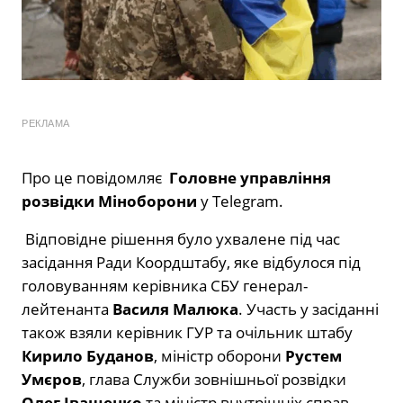
РЕКЛАМА
Про це повідомляє
Головне управління
розвідки Міноборони
у Telegram.
Відповідне рішення було ухвалене під час
засідання Ради Коордштабу, яке відбулося під
головуванням керівника СБУ генерал-
лейтенанта
Василя Малюка
. Участь у засіданні
також взяли керівник ГУР та очільник штабу
Кирило Буданов
, міністр оборони
Рустем
Умєров
, глава Служби зовнішньої розвідки
Олег Іващенко
та міністр внутрішніх справ