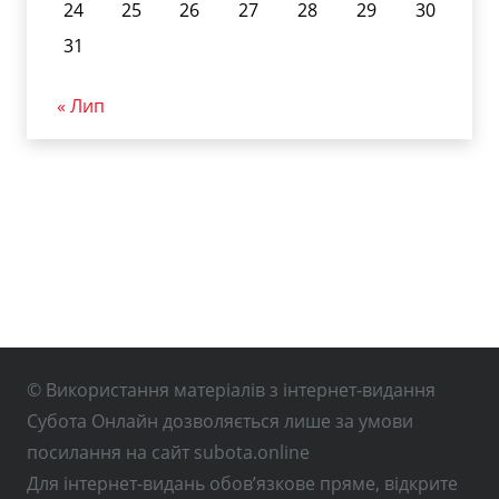
24
25
26
27
28
29
30
31
« Лип
© Використання матеріалів з інтернет-видання
Субота Онлайн дозволяється лише за умови
посилання на сайт subota.online
Для інтернет-видань обов’язкове пряме, відкрите