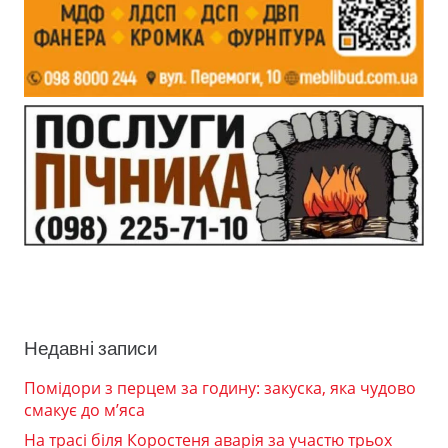
Недавні записи
Помідори з перцем за годину: закуска, яка чудово
смакує до м’яса
На трасі біля Коростеня аварія за участю трьох