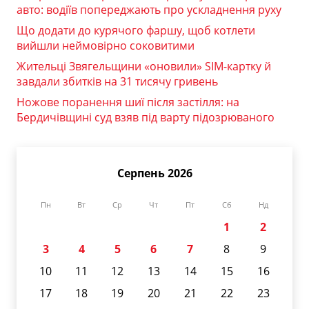
авто: водіїв попереджають про ускладнення руху
Що додати до курячого фаршу, щоб котлети
вийшли неймовірно соковитими
Жительці Звягельщини «оновили» SIM-картку й
завдали збитків на 31 тисячу гривень
Ножове поранення шиї після застілля: на
Бердичівщині суд взяв під варту підозрюваного
Серпень 2026
Пн
Вт
Ср
Чт
Пт
Сб
Нд
1
2
3
4
5
6
7
8
9
10
11
12
13
14
15
16
17
18
19
20
21
22
23