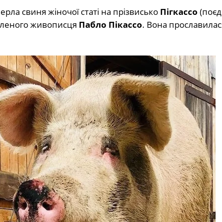
ерла свиня жіночої статі на прізвисько
Пігкассо
(поєд
лавленого живописця
Пабло Пікассо
. Вона прославилас