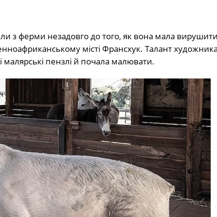
брали з ферми незадовго до того, як вона мала вирушит
денноафриканському місті Франсхук. Талант художника
і малярські пензлі й почала малювати.