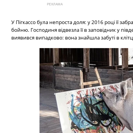
РЕКЛАМА
У Пігкассо була непроста доля: у 2016 році її за
бойню. Господиня відвезла її в заповідник у пів
виявився випадково: вона знайшла забуті в клітц