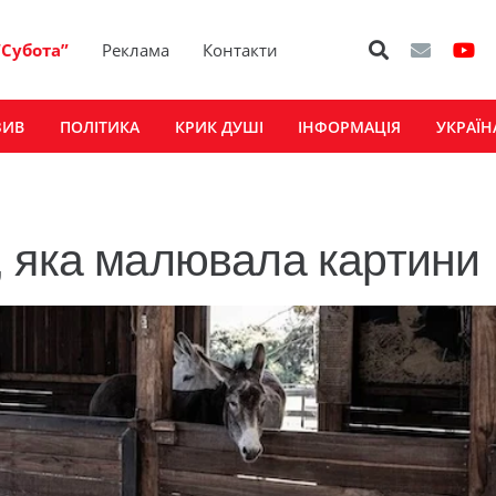
“Субота”
Реклама
Контакти
ЗИВ
ПОЛІТИКА
КРИК ДУШІ
ІНФОРМАЦІЯ
УКРАЇН
, яка малювала картини