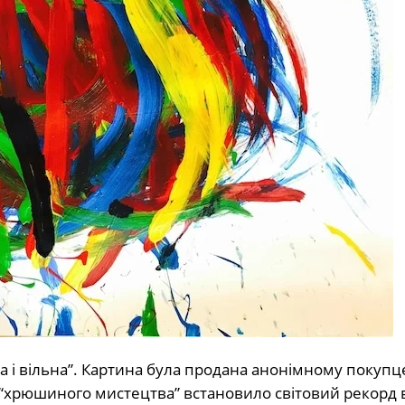
а і вільна”. Картина була продана анонімному покупце
 “хрюшиного мистецтва” встановило світовий рекорд в