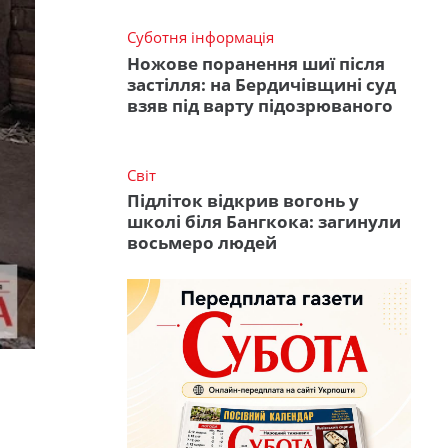
Суботня інформація
Ножове поранення шиї після
застілля: на Бердичівщині суд
взяв під варту підозрюваного
Світ
Підліток відкрив вогонь у
школі біля Бангкока: загинули
восьмеро людей