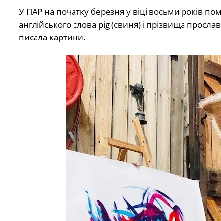
У ПАР на початку березня у віці восьми років пом
англійського слова pig (свиня) і прізвища прос
писала картини.