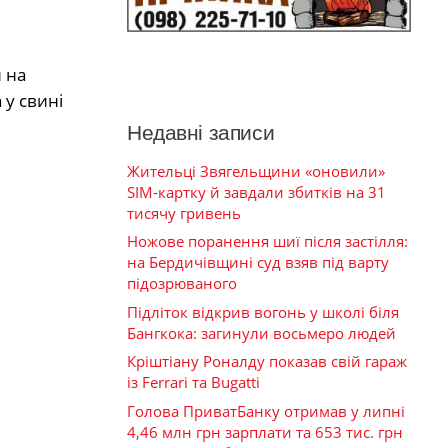
и на
 у свині
Недавні записи
Жительці Звягельщини «оновили»
SIM-картку й завдали збитків на 31
тисячу гривень
Ножове поранення шиї після застілля:
на Бердичівщині суд взяв під варту
підозрюваного
Підліток відкрив вогонь у школі біля
Бангкока: загинули восьмеро людей
Кріштіану Роналду показав свій гараж
із Ferrari та Bugatti
Голова ПриватБанку отримав у липні
4,46 млн грн зарплати та 653 тис. грн