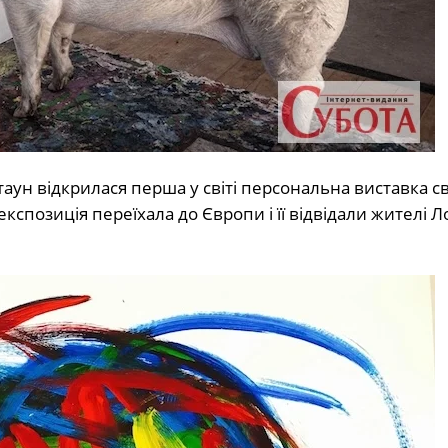
аун відкрилася перша у світі персональна виставка св
кспозиція переїхала до Європи і її відвідали жителі Л