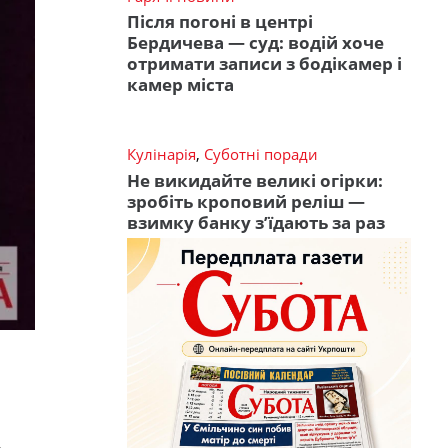
Після погоні в центрі
Бердичева — суд: водій хоче
отримати записи з бодікамер і
камер міста
Кулінарія
,
Суботні поради
Не викидайте великі огірки:
зробіть кроповий реліш —
взимку банку з’їдають за раз