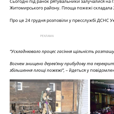
Сьогодні під ранок рятувальники залучалися на га
Житомирського району. Площа пожежі складала 2
Про це 24 грудня розповіли у пресслужбі ДСНС У
РЕКЛАМА
“Ускладнювало процес гасіння щільність розташуван
Вогнем знищено дерев’яну прибудову та перекритт
збільшення площі пожежі”,
– йдеться у повідомлен