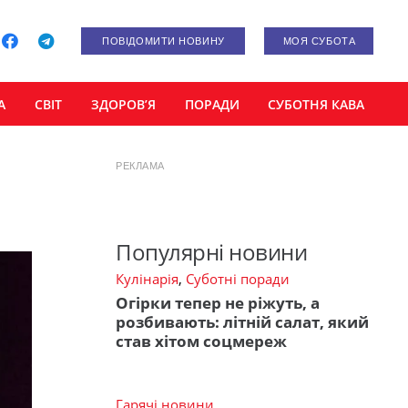
ПОВІДОМИТИ НОВИНУ
МОЯ СУБОТА
А
СВІТ
ЗДОРОВ’Я
ПОРАДИ
СУБОТНЯ КАВА
РЕКЛАМА
Популярні новини
Кулінарія
,
Суботні поради
Огірки тепер не ріжуть, а
розбивають: літній салат, який
став хітом соцмереж
Гарячі новини