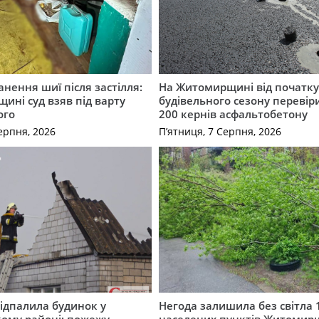
нення шиї після застілля:
На Житомирщині від початк
щині суд взяв під варту
будівельного сезону перевір
ого
200 кернів асфальтобетону
ерпня, 2026
П’ятниця, 7 Серпня, 2026
ідпалила будинок у
Негода залишила без світла 
ому районі: пожежу
населених пунктів Житоми