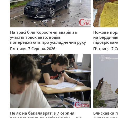
На трасі біля Коростеня аварія за
Ножове пора
участю трьох авто: водіїв
на Бердичів
попереджають про ускладнення руху
підозрюван
П’ятниця, 7 Серпня, 2026
П’ятниця, 7 С
Не як на бакалаврат: з 7 серпня
Блискавка п
почався вступ до аспірантури — що
Житомирськ