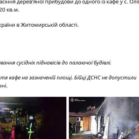
сіння деревʼяної прибудови до одного із кафе у с. Олі
0 кв.м.
країни в Житомирській області.
ня сусідніх піднавісів до палаючої будівлі.
я кафе на зазначеній площі. Бійці ДСНС не допустили
ні.