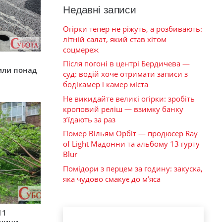
Недавні записи
Огірки тепер не ріжуть, а розбивають:
літній салат, який став хітом
соцмереж
у
Після погоні в центрі Бердичева —
или понад
суд: водій хоче отримати записи з
бодікамер і камер міста
Не викидайте великі огірки: зробіть
кроповий реліш — взимку банку
з’їдають за раз
Помер Вільям Орбіт — продюсер Ray
of Light Мадонни та альбому 13 гурту
Blur
Помідори з перцем за годину: закуска,
яка чудово смакує до м’яса
11
рщини