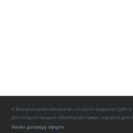
© Використання матеріалів з інтернет-видання Субота 
Для інтернет-видань обов’язкове пряме, відкрите для 
Умови договору оферти