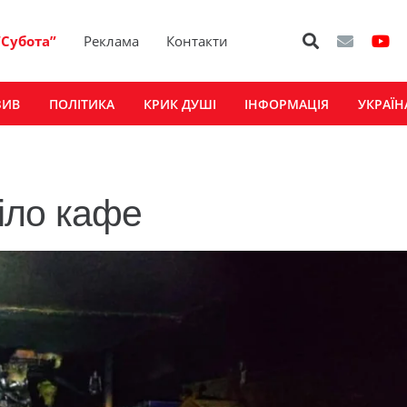
“Субота”
Реклама
Контакти
ЗИВ
ПОЛІТИКА
КРИК ДУШІ
ІНФОРМАЦІЯ
УКРАЇН
ріло кафе