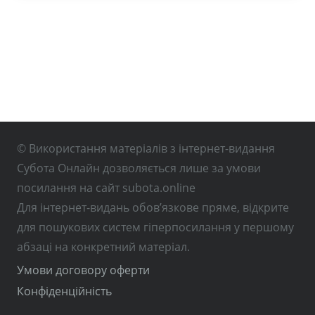
© Використання матеріалів з інтернет-видання
Субота Онлайн дозволяється лише за умови
посилання на сайт subota.online
Для інтернет-видань обов’язкове пряме, відкрите
для пошукових систем гіперпосилання у першому
абзаці на конкретний матеріал.
Умови договору оферти
Конфіденційність