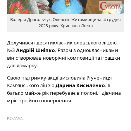
Валерія Драгальчук, Олевськ, Житомирщина, 4 грудня
2025 року. Христина Лозко
Долучився і десятикласник олевського ліцею
№3
Андрій Шніпко
. Разом з однокласниками
він створював новорічні композиції та іграшки
для ярмарку.
Свою підтримку акції висловила й учениця
Кам’янського ліцею
Дарина Кисиленко
. Її
батько майже рік перебуває в полоні, і дівчина
мріє про його повернення.
РЕКЛАМА