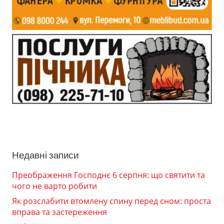
Недавні записи
Преображення Господнє 6 серпня: що святити та
чого не варто робити
Як розслабити втомлену спину перед сном: проста
вправа та застереження