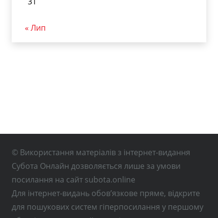
31
« Лип
© Використання матеріалів з інтернет-видання
Субота Онлайн дозволяється лише за умови
посилання на сайт subota.online
Для інтернет-видань обов’язкове пряме, відкрите
для пошукових систем гіперпосилання у першому