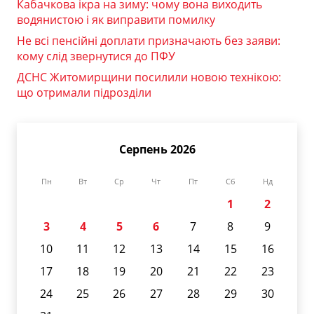
Кабачкова ікра на зиму: чому вона виходить
водянистою і як виправити помилку
Не всі пенсійні доплати призначають без заяви:
кому слід звернутися до ПФУ
ДСНС Житомирщини посилили новою технікою:
що отримали підрозділи
Серпень 2026
Пн
Вт
Ср
Чт
Пт
Сб
Нд
1
2
3
4
5
6
7
8
9
10
11
12
13
14
15
16
17
18
19
20
21
22
23
24
25
26
27
28
29
30