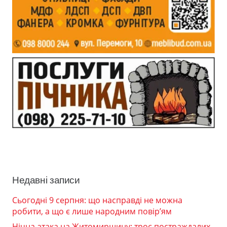
Недавні записи
Сьогодні 9 серпня: що насправді не можна
робити, а що є лише народним повір’ям
Нічна атака на Житомирщину: троє постраждалих,