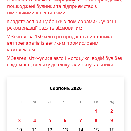
пошкоджені будинки та підприємство з
німецькими інвестиціями
Кладете аспірин у банки з помідорами? Сучасні
рекомендації радять відмовитися
У Звягелі за 150 млн грн продають виробника
ветпрепаратів із великим промисловим
комплексом
У Звягелі зіткнулися авто і мотоцикл: водій був без
свідомості, водійку деблокували рятувальники
Серпень 2026
Пн
Вт
Ср
Чт
Пт
Сб
Нд
1
2
3
4
5
6
7
8
9
10
11
12
13
14
15
16