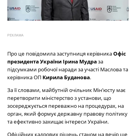
РЕКЛАМА
Про це повідомила заступниця керівника
Офіс
президента України
Ірина Мудра
за
підсумками робочої наради за участі Маслова та
керівника ОП
Кирила Буданова
.
За її словами, майбутній очільник Мін’юсту має
перетворити міністерство з установи, що
зосереджується переважно на процедурах, на
орган, який формує державну правову політику
та ефективно захищає інтереси України.
Офіційних кадрових рішень станом на вечір ще