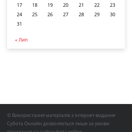
17
18
19
20
21
22
23
24
25
26
27
28
29
30
31
« Лип
© Використання матеріалів з інтернет-видання
Субота Онлайн дозволяється лише за умови
посилання на сайт subota.online