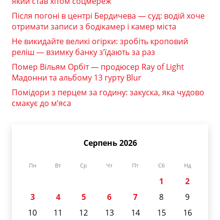
який став хітом соцмереж
Після погоні в центрі Бердичева — суд: водій хоче
отримати записи з бодікамер і камер міста
Не викидайте великі огірки: зробіть кроповий
реліш — взимку банку з’їдають за раз
Помер Вільям Орбіт — продюсер Ray of Light
Мадонни та альбому 13 гурту Blur
Помідори з перцем за годину: закуска, яка чудово
смакує до м’яса
Серпень 2026
Пн
Вт
Ср
Чт
Пт
Сб
Нд
1
2
3
4
5
6
7
8
9
10
11
12
13
14
15
16