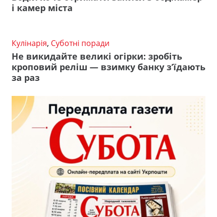
і камер міста
Кулінарія
,
Суботні поради
Не викидайте великі огірки: зробіть
кроповий реліш — взимку банку з’їдають
за раз