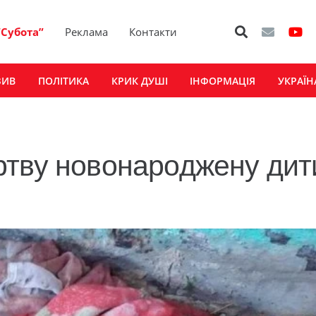
“Субота”
Реклама
Контакти
ЗИВ
ПОЛІТИКА
КРИК ДУШІ
ІНФОРМАЦІЯ
УКРАЇН
тву новонароджену дит