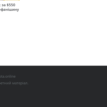
 за $550
тефанішину
ta.online
ретний матеріал.