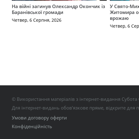
На війні загинув Олександр Окончик із
У Свято-Мих
Баранівської громади
Житомира о
врожаю
Четвер, 6 Серпня, 2026
Четвер, 6 Се
© Використання матеріалів з інтернет-видання Субота 
Для інтернет-видань обов’язкове пряме, відкрите для 
Умови договору оферти
Конфіденційність