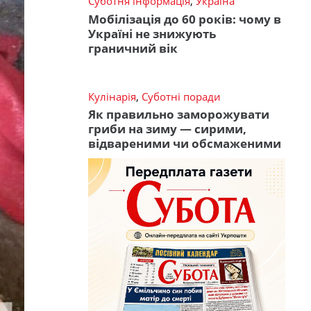
Суботня інформація
,
Україна
Мобілізація до 60 років: чому в
Україні не знижують
граничний вік
Кулінарія
,
Суботні поради
Як правильно заморожувати
гриби на зиму — сирими,
відвареними чи обсмаженими