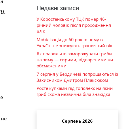
із
Недавні записи
и.
У Коростенському ТЦК помер 46-
річний чоловік після проходження
ВЛК
Мобілізація до 60 років: чому в
Україні не знижують граничний вік
Як правильно заморожувати гриби
на зиму — сирими, відвареними чи
обсмаженими
7 серпня у Бердичеві попрощаються із
Захисником Дмитром Плаксюком
Росте купками під тополею: на який
гриб схожа незвична біла знахідка
де
 не
Серпень 2026