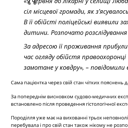
«9 червня до лікарні у селищі Люб
сіл місцевої громади, як з’ясувало
В її обійсті поліцейські виявили 
дитини. Розпочато розслідування
За адресою її проживання прибули 
час огляду обійстя правоохоронці
замотане у ковдру»,
– повідомили в
Сама пацієнтка через свій стан чітких пояснень д
За попереднім висновком судово-медичних експ
встановлено після проведення гістологічної експ
Породілля уже має на вихованні трьох неповнолітн
перебувала і про свій стан також нікому не розпо