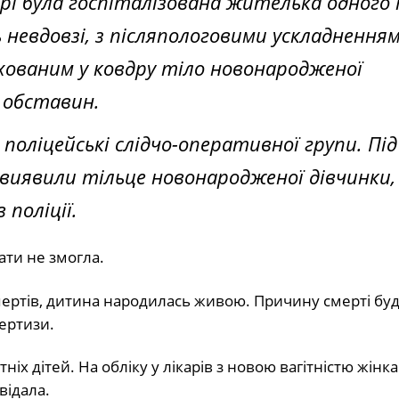
арі була госпіталізована жителька одного 
сь невдовзі, з післяпологовими ускладненням
захованим у ковдру тіло новонародженої
 обставин.
поліцейські слідчо-оперативної групи. Під
 виявили тільце новонародженої дівчинки,
 поліції.
ати не змогла.
ертів, дитина народилась живою. Причину смерті бу
ертизи.
іх дітей. На обліку у лікарів з новою вагітністю жінка
відала.