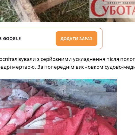
В GOOGLE
ДОДАТИ ЗАРАЗ
госпіталізували з серйозними ускладнення після полог
вдрі мертвою. За попереднім висновком судово-мед