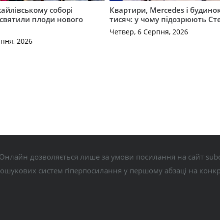
айлівському соборі
Квартири, Mercedes і будинок
святили плоди нового
тисяч: у чому підозрюють С
Четвер, 6 Серпня, 2026
рпня, 2026
Онлайн дозволяється лише за умови посилання на сайт subo
пошукових систем гіперпосилання у першому абзаці на конк