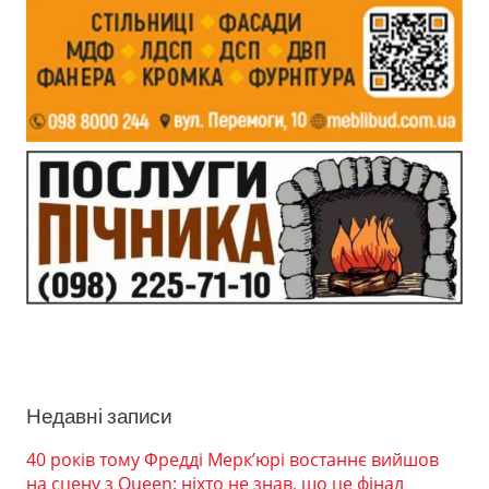
Недавні записи
40 років тому Фредді Мерк’юрі востаннє вийшов
на сцену з Queen: ніхто не знав, що це фінал