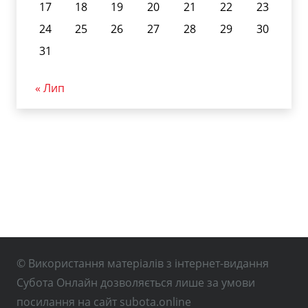
17
18
19
20
21
22
23
24
25
26
27
28
29
30
31
« Лип
© Використання матеріалів з інтернет-видання
Субота Онлайн дозволяється лише за умови
посилання на сайт subota.online