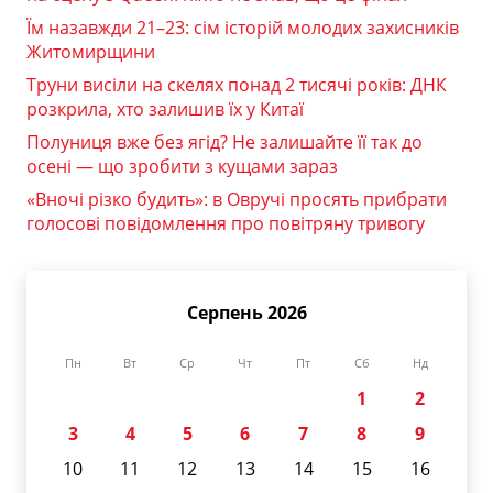
Їм назавжди 21–23: сім історій молодих захисників
Житомирщини
Труни висіли на скелях понад 2 тисячі років: ДНК
розкрила, хто залишив їх у Китаї
Полуниця вже без ягід? Не залишайте її так до
осені — що зробити з кущами зараз
«Вночі різко будить»: в Овручі просять прибрати
голосові повідомлення про повітряну тривогу
Серпень 2026
Пн
Вт
Ср
Чт
Пт
Сб
Нд
1
2
3
4
5
6
7
8
9
10
11
12
13
14
15
16