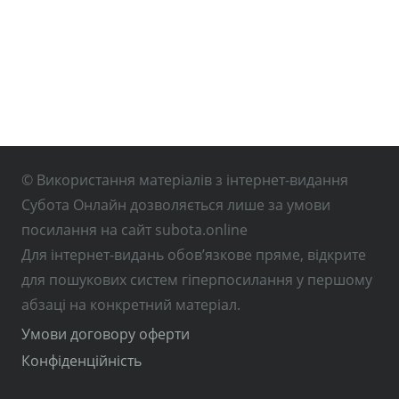
© Використання матеріалів з інтернет-видання
Субота Онлайн дозволяється лише за умови
посилання на сайт subota.online
Для інтернет-видань обов’язкове пряме, відкрите
для пошукових систем гіперпосилання у першому
абзаці на конкретний матеріал.
Умови договору оферти
Конфіденційність