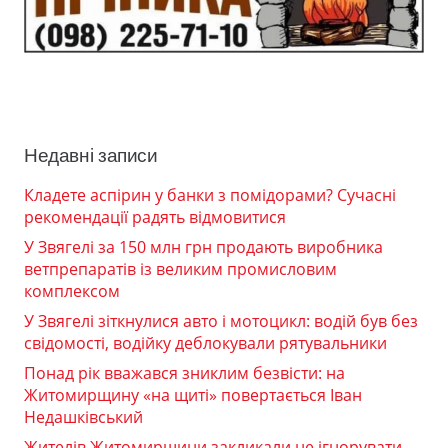
Недавні записи
Кладете аспірин у банки з помідорами? Сучасні
рекомендації радять відмовитися
У Звягелі за 150 млн грн продають виробника
ветпрепаратів із великим промисловим
комплексом
У Звягелі зіткнулися авто і мотоцикл: водій був без
свідомості, водійку деблокували рятувальники
Понад рік вважався зниклим безвісти: на
Житомирщину «на щиті» повертається Іван
Недашківський
Жителів Житомирщини закликали не ігнорувати