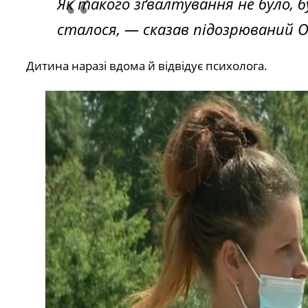
Як такого зґвалтування не було, б
сталося,
— сказав підозрюваний О
Дитина наразі вдома й відвідує психолога.