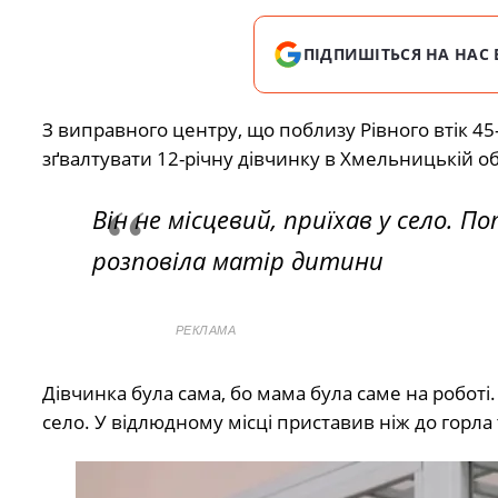
ПІДПИШІТЬСЯ НА НАС 
З виправного центру, що поблизу Рівного втік 45-
зґвалтувати 12-річну дівчинку в Хмельницькій об
Він не місцевий, приїхав у село. П
розповіла матір дитини
РЕКЛАМА
Дівчинка була сама, бо мама була саме на робот
село. У відлюдному місці приставив ніж до горла т