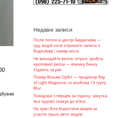
Недавні записи
Після погоні в центрі Бердичева —
суд: водій хоче отримати записи з
бодікамер і камер міста
Не викидайте великі огірки: зробіть
кроповий реліш — взимку банку
00
з’їдають за раз
Помер Вільям Орбіт — продюсер Ray
of Light Мадонни та альбому 13 гурту
Blur
дбував
Помідори з перцем за годину: закуска,
яка чудово смакує до м’яса
На трасі біля Коростеня аварія за
участю трьох авто: водіїв