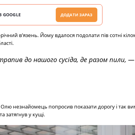
В GOOGLE
ДОДАТИ ЗАРАЗ
річний в’язень. Йому вдалося подолати пів сотні кіло
ласті.
отрапив до нашого сусіда, де разом пили
, —
і. Олю незнайомець попросив показати дорогу і так в
а затягнув у кущі.