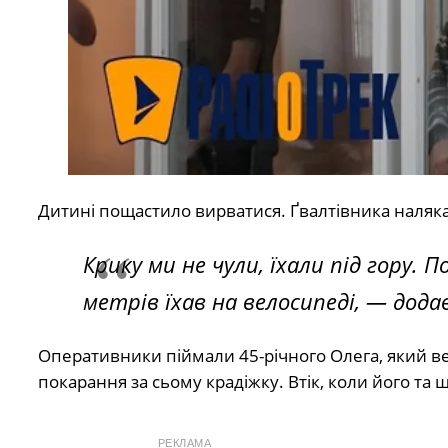
Дитині пощастило вирватися. Ґвалтівника налякал
Крику ми не чули, їхали під гору. 
метрів їхав на велосипеді,
— додав
Оперативники піймали 45-річного Олега, який ве
покарання за сьому крадіжку. Втік, коли його та щ
РЕКЛАМА