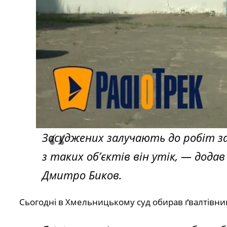
Засуджених залучають до робіт з
з таких об’єктів він утік,
— додав 
Дмитро Биков.
Сьогодні в Хмельницькому суд обирав ґвалтівник