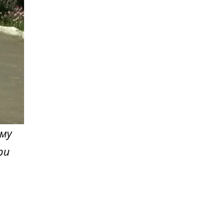
ому
ри