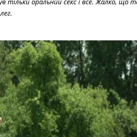
ув тільки оральний секс і все. Жалко, що т
лег.