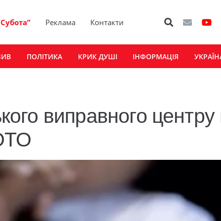
“Субота”
Реклама
Контакти
ЗИВ
ПОЛІТИКА
КРИК ДУШІ
ІНФОРМАЦІЯ
УКРАЇН
ського виправного центру
ФОТО