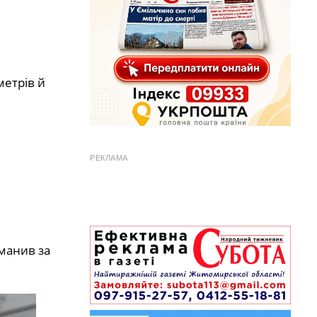
метрів й
РЕКЛАМА
иманив за