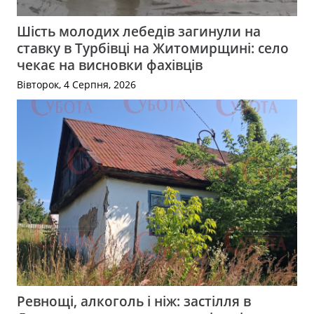
Шість молодих лебедів загинули на
ставку в Турбівці на Житомирщині: село
чекає на висновки фахівців
Вівторок, 4 Серпня, 2026
Ревнощі, алкоголь і ніж: застілля в