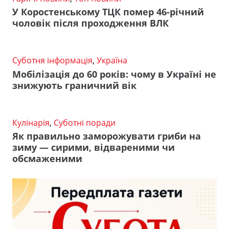
У Коростенському ТЦК помер 46-річний
чоловік після проходження ВЛК
Суботня інформація
,
Україна
Мобілізація до 60 років: чому в Україні не
знижують граничний вік
Кулінарія
,
Суботні поради
Як правильно заморожувати гриби на
зиму — сирими, відвареними чи
обсмаженими