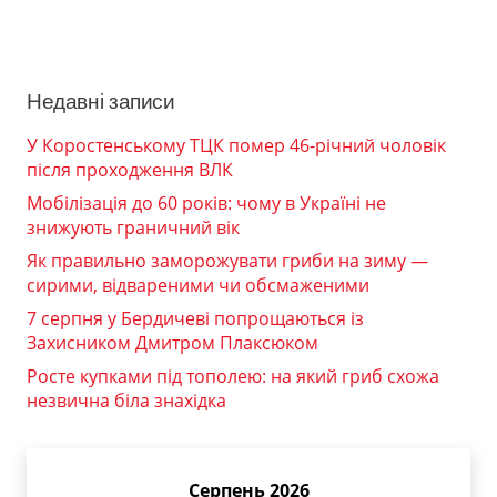
Недавні записи
У Коростенському ТЦК помер 46-річний чоловік
після проходження ВЛК
Мобілізація до 60 років: чому в Україні не
знижують граничний вік
Як правильно заморожувати гриби на зиму —
сирими, відвареними чи обсмаженими
7 серпня у Бердичеві попрощаються із
Захисником Дмитром Плаксюком
Росте купками під тополею: на який гриб схожа
незвична біла знахідка
Серпень 2026