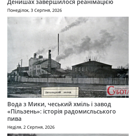
Денишах завершилося реанімацією
Понеділок, 3 Серпня, 2026
Вода з Мики, чеський хміль і завод
«Пільзень»: історія радомисльського
пива
Неділя, 2 Серпня, 2026