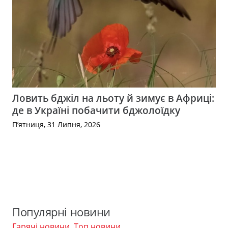
Ловить бджіл на льоту й зимує в Африці:
де в Україні побачити бджолоїдку
П’ятниця, 31 Липня, 2026
Популярні новини
Гарячі новини
,
Топ новини