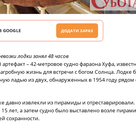
В GOOGLE
ДОДАТИ ЗАРАЗ
евозки лодки занял 48 часов
артефакт – 42-метровое судно фараона Хуфа, известн
загробную жизнь для встречи с богом Солнца. Лодке 
ную ладью из двух, обнаруженных в 1954 году рядом 
же давно извлекли из пирамиды и отреставрировали.
 15 лет, а затем судно было выставлено возле пирам
ей сохранности.