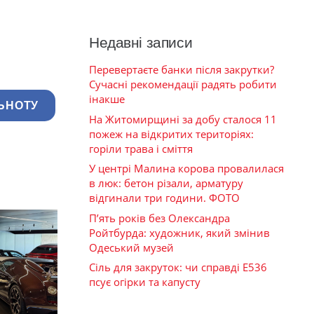
Недавні записи
Перевертаєте банки після закрутки?
Сучасні рекомендації радять робити
інакше
ЬНОТУ
На Житомирщині за добу сталося 11
пожеж на відкритих територіях:
горіли трава і сміття
У центрі Малина корова провалилася
в люк: бетон різали, арматуру
відгинали три години. ФОТО
П’ять років без Олександра
Ройтбурда: художник, який змінив
Одеський музей
Сіль для закруток: чи справді Е536
псує огірки та капусту