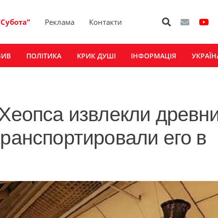
“Субота”
Реклама
Контакти
ЗИВ
ПОЛІТИКА
КРИК ДУШІ
ІНФОРМАЦІЯ
УКРАЇН
 Хеопса извлекли древн
транспортировали его в