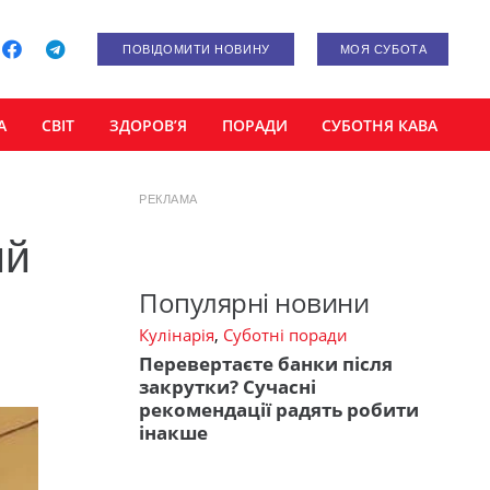
ПОВІДОМИТИ НОВИНУ
МОЯ СУБОТА
А
СВІТ
ЗДОРОВ’Я
ПОРАДИ
СУБОТНЯ КАВА
РЕКЛАМА
ий
Популярні новини
Кулінарія
,
Суботні поради
Перевертаєте банки після
закрутки? Сучасні
рекомендації радять робити
інакше