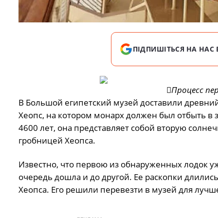
ПІДПИШІТЬСЯ НА НАС 
Процесс пер
В Большой египетский музей доставили древний 
Хеопс, на котором монарх должен был отбыть в 
4600 лет, она представляет собой вторую солнеч
гробницей Хеопса.
Известно, что первою из обнаруженных лодок у
очередь дошла и до другой. Ее раскопки длились
Хеопса. Его решили перевезти в музей для лучш