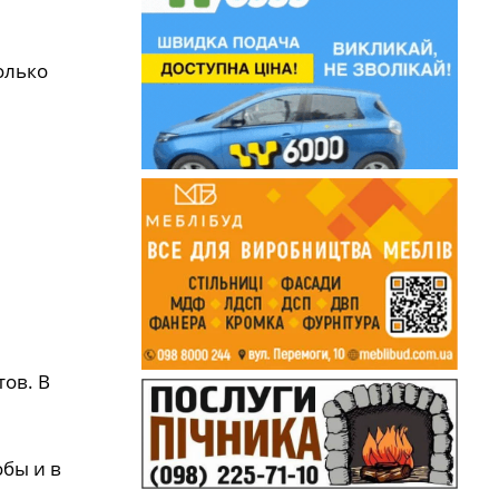
олько
ов. В
обы и в