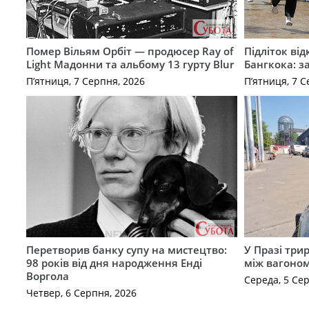
Помер Вільям Орбіт — продюсер Ray of
Підліток від
Light Мадонни та альбому 13 гурту Blur
Бангкока: з
П’ятниця, 7 Серпня, 2026
П’ятниця, 7 С
Перетворив банку супу на мистецтво:
У Празі три
98 років від дня народження Енді
між вагоно
Воргола
Середа, 5 Се
Четвер, 6 Серпня, 2026