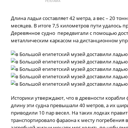
РЕКЛАМА
Длина ладьи составляет 42 метра, а вес – 20 то
месяцев. В итоге 7,5 километров пути удалось пр
Деревянное судно передвигали с помощью дост
металлическим каркасом на дистанционном упр
Историки утверждают, что в древности корабли 
длину эти судна превышали 40 метров, а их шир
приводили 10 пар весел. На таких лодках правит
транспортировало фараона к месту погребения в
загробной жизни монарх мог ходить по небу вмес