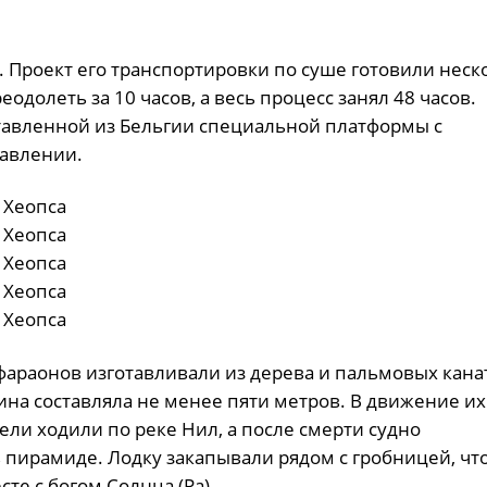
нн. Проект его транспортировки по суше готовили неск
еодолеть за 10 часов, а весь процесс занял 48 часов.
авленной из Бельгии специальной платформы с
авлении.
фараонов изготавливали из дерева и пальмовых канат
ина составляла не менее пяти метров. В движение их
ели ходили по реке Нил, а после смерти судно
 пирамиде. Лодку закапывали рядом с гробницей, чт
те с богом Солнца (Ра).