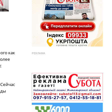
ого как
РЕКЛАМА
более
с
 Сейчас
иды