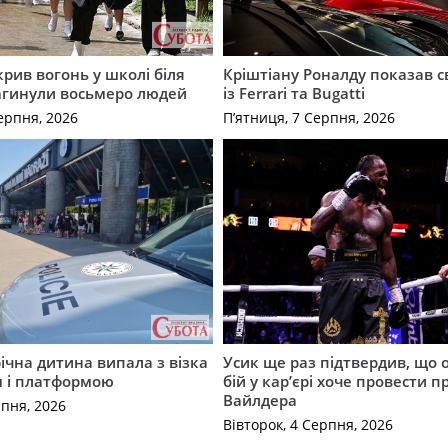
крив вогонь у школі біля
Кріштіану Роналду показав с
агинули восьмеро людей
із Ferrari та Bugatti
ерпня, 2026
П’ятниця, 7 Серпня, 2026
річна дитина випала з візка
Усик ще раз підтвердив, що 
м і платформою
бій у кар’єрі хоче провести п
Вайлдера
рпня, 2026
Вівторок, 4 Серпня, 2026