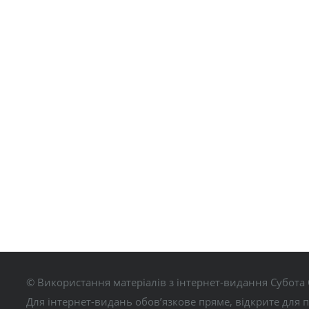
© Використання матеріалів з інтернет-видання Субота 
Для інтернет-видань обов’язкове пряме, відкрите для 