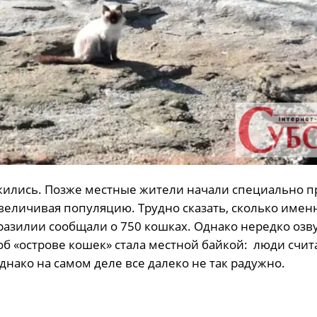
жились. Позже местные жители начали специально п
увеличивая популяцию. Трудно сказать, сколько имен
разилии сообщали о 750 кошках. Однако нередко озв
об «острове кошек» стала местной байкой: люди счита
днако на самом деле все далеко не так радужно.