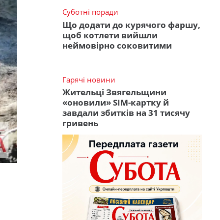
Суботні поради
Що додати до курячого фаршу,
щоб котлети вийшли
неймовірно соковитими
Гарячі новини
Жительці Звягельщини
«оновили» SIM-картку й
завдали збитків на 31 тисячу
гривень