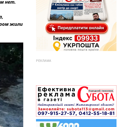
м нет.
а,
ором жили
РЕКЛАМА