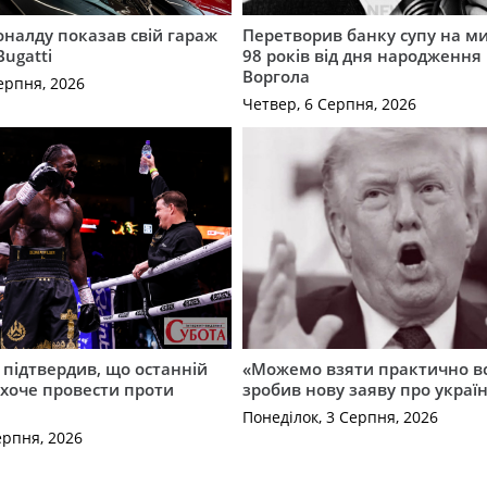
оналду показав свій гараж
Перетворив банку супу на ми
 Bugatti
98 років від дня народження 
Воргола
ерпня, 2026
Четвер, 6 Серпня, 2026
 підтвердив, що останній
«Можемо взяти практично вс
і хоче провести проти
зробив нову заяву про україн
Понеділок, 3 Серпня, 2026
ерпня, 2026