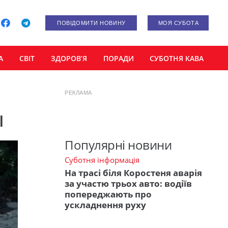
ПОВІДОМИТИ НОВИНУ
МОЯ СУБОТА
А
СВІТ
ЗДОРОВ’Я
ПОРАДИ
СУБОТНЯ КАВА
РЕКЛАМА
ы
Популярні новини
Суботня інформація
На трасі біля Коростеня аварія
за участю трьох авто: водіїв
попереджають про
ускладнення руху