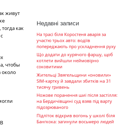
ак живут
же
Недавні записи
 тогда как
На трасі біля Коростеня аварія за
 с
участю трьох авто: водіїв
попереджають про ускладнення руху
Що додати до курячого фаршу, щоб
ых
котлети вийшли неймовірно
а, чтобы
соковитими
а около
Жительці Звягельщини «оновили»
SIM-картку й завдали збитків на 31
тисячу гривень
Ножове поранення шиї після застілля:
могли
на Бердичівщині суд взяв під варту
підозрюваного
Підліток відкрив вогонь у школі біля
Бангкока: загинули восьмеро людей
 В