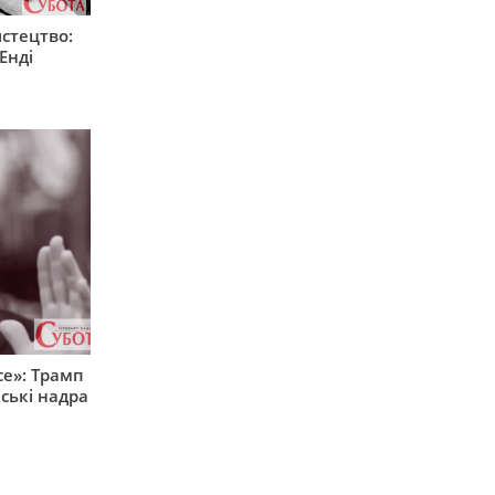
стецтво:
Енді
е»: Трамп
ські надра