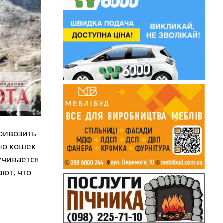
ривозить
но кошек
учивается
ют, что