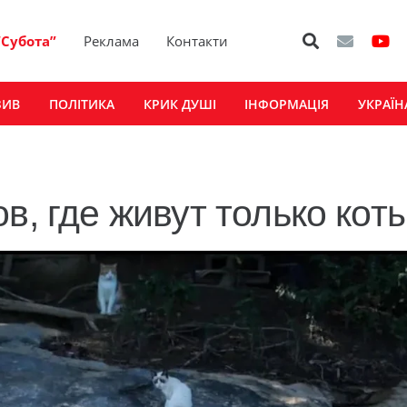
“Субота”
Реклама
Контакти
ЗИВ
ПОЛІТИКА
КРИК ДУШІ
ІНФОРМАЦІЯ
УКРАЇН
в, где живут только кот