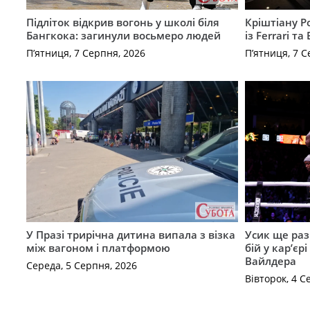
Підліток відкрив вогонь у школі біля
Кріштіану Р
Бангкока: загинули восьмеро людей
із Ferrari та
П’ятниця, 7 Серпня, 2026
П’ятниця, 7 С
У Празі трирічна дитина випала з візка
Усик ще раз
між вагоном і платформою
бій у кар’єр
Вайлдера
Середа, 5 Серпня, 2026
Вівторок, 4 С