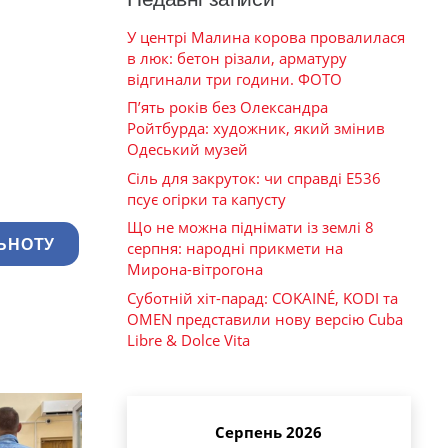
У центрі Малина корова провалилася
в люк: бетон різали, арматуру
відгинали три години. ФОТО
П’ять років без Олександра
Ройтбурда: художник, який змінив
Одеський музей
Сіль для закруток: чи справді Е536
псує огірки та капусту
Що не можна піднімати із землі 8
ЬНОТУ
серпня: народні прикмети на
Мирона-вітрогона
Суботній хіт-парад: COKAINÉ, KODI та
OMEN представили нову версію Cuba
Libre & Dolce Vita
Серпень 2026