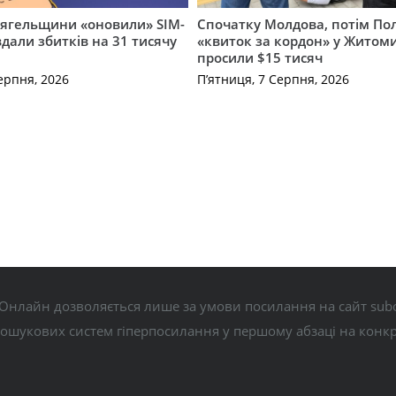
вягельщини «оновили» SIM-
Спочатку Молдова, потім По
вдали збитків на 31 тисячу
«квиток за кордон» у Житоми
просили $15 тисяч
ерпня, 2026
П’ятниця, 7 Серпня, 2026
Онлайн дозволяється лише за умови посилання на сайт subo
пошукових систем гіперпосилання у першому абзаці на конк