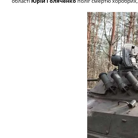
області
Юрій Голяченко
поліг смертю хоробрих,