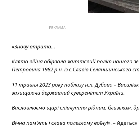
РЕКЛАМА
«Знову втрата…
Клята війна обірвала життєвий політ нашого зе
Петровича 1982 р.н. із с.Славів Селянщинського с
11 травня 2023 року поблизу н.п. Дубово – Василі
захищаючи державний суверенітет України.
Висловлюємо щирі співчуття рідним, близьким, д
Вічна пам’ять і слава полеглому воїну!»
, – йдеться