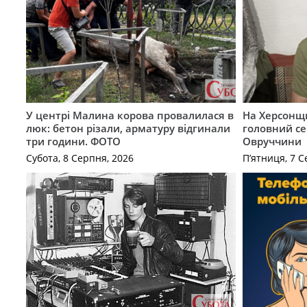
У центрі Малина корова провалилася в
На Херсонщи
люк: бетон різали, арматуру відгинали
головний се
три години. ФОТО
Овруччини
Субота, 8 Серпня, 2026
П’ятниця, 7 С