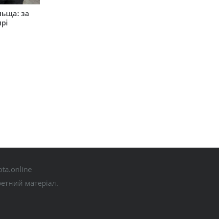
льща: за
рі
ta.online
ретний матеріал.