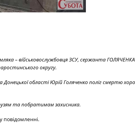
мляка – військовослужбовця ЗСУ, сержанта ГОЛЯЧЕНКА
таростинського округу.
вка Донецької області Юрій Голяченко поліг смертю хоро
рузям та побратимам захисника.
 у повідомленні.