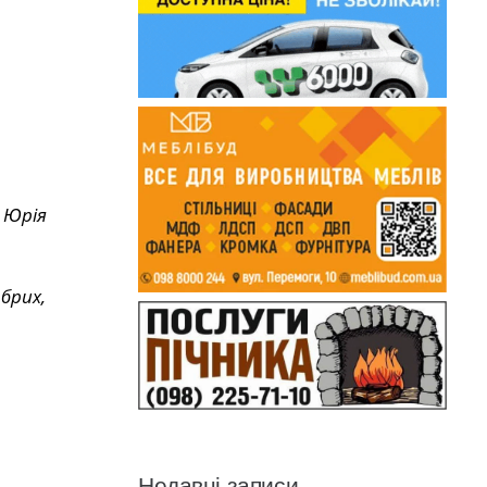
 Юрія
брих,
Недавні записи