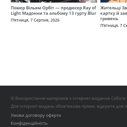
Помер Вільям Орбіт — продюсер Ray of
Жительці З
Light Мадонни та альбому 13 гурту Blur
картку й за
гривень
П’ятниця, 7 Серпня, 2026
П’ятниця, 7 С
© Використання матеріалів з інтернет-видання Субота 
Для інтернет-видань обов’язкове пряме, відкрите для 
Умови договору оферти
Конфіденційність