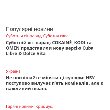
Популярні новини
Суботній хіт-парад
,
Суботня кава
Суботній хіт-парад: COKAINÉ, KODI та
OMEN представили нову версію Cuba
Libre & Dolce Vita
Україна
Не поспішайте міняти ці купюри: НБУ
поступово вилучає п’ять номіналів, але є
важливий нюанс
Гарячі новини
,
Крик душі