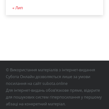
« Лип
© Використання матеріалів з інтернет-видання
Субота Онлайн дозволяється лише за умови
посилання на сайт subota.online
Для інтернет-видань обов’язкове пряме, відкрите
для пошукових систем гіперпосилання у першому
абзаці на конкретний матеріал.