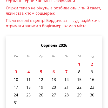
сержант Сергій Капітан з Овруччини
Огірки тепер не ріжуть, а розбивають: літній салат,
який став хітом соцмереж
Після погоні в центрі Бердичева — суд: водій хоче
отримати записи з бодікамер і камер міста
Серпень 2026
Пн
Вт
Ср
Чт
Пт
Сб
Нд
1
2
3
4
5
6
7
8
9
10
11
12
13
14
15
16
17
18
19
20
21
22
23
24
25
26
27
28
29
30
31