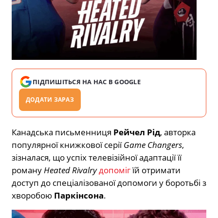
ПІДПИШІТЬСЯ НА НАС В GOOGLE
ДОДАТИ ЗАРАЗ
Канадська письменниця
Рейчел Рід
, авторка
популярної книжкової серії
Game Changers
,
зізналася, що успіх телевізійної адаптації її
роману
Heated Rivalry
допоміг
їй отримати
доступ до спеціалізованої допомоги у боротьбі з
хворобою
Паркінсона
.