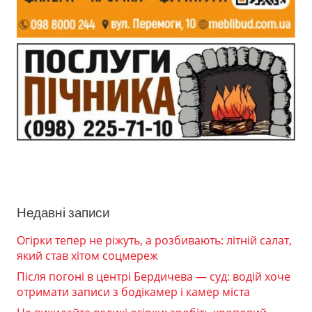
Недавні записи
Огірки тепер не ріжуть, а розбивають: літній салат,
який став хітом соцмереж
Після погоні в центрі Бердичева — суд: водій хоче
отримати записи з бодікамер і камер міста