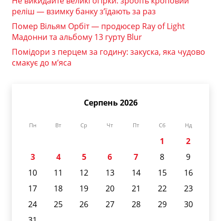
Не викидайте великі огірки: зробіть кроповий
реліш — взимку банку з’їдають за раз
Помер Вільям Орбіт — продюсер Ray of Light
Мадонни та альбому 13 гурту Blur
Помідори з перцем за годину: закуска, яка чудово
смакує до м’яса
Серпень 2026
Пн
Вт
Ср
Чт
Пт
Сб
Нд
1
2
3
4
5
6
7
8
9
10
11
12
13
14
15
16
17
18
19
20
21
22
23
24
25
26
27
28
29
30
31