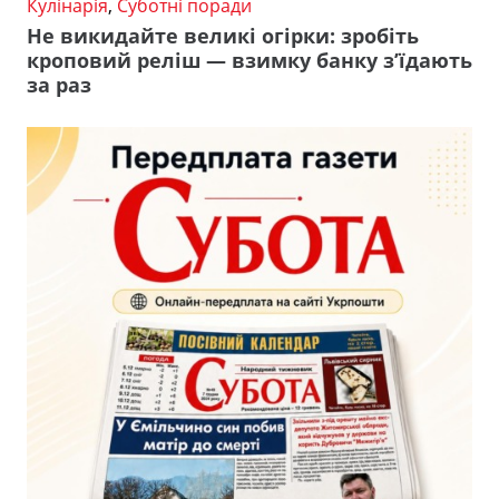
Кулінарія
,
Суботні поради
Не викидайте великі огірки: зробіть
кроповий реліш — взимку банку з’їдають
за раз