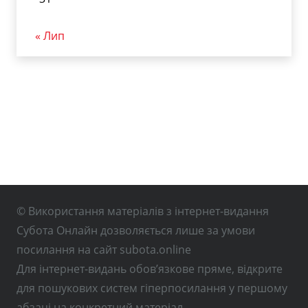
« Лип
© Використання матеріалів з інтернет-видання
Субота Онлайн дозволяється лише за умови
посилання на сайт subota.online
Для інтернет-видань обов’язкове пряме, відкрите
для пошукових систем гіперпосилання у першому
абзаці на конкретний матеріал.