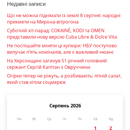
Недавні записи
Що не можна піднімати із землі 8 серпня: народні
прикмети на Мирона-вітрогона
Суботній хіт-парад: COKAINÉ, KODI та OMEN
представили нову версію Cuba Libre & Dolce Vita
Не поспішайте міняти ці купюри: НБУ поступово
вилучає п’ять номіналів, але є важливий нюанс
На Херсонщині загинув 51-річний головний
сержант Сергій Капітан з Овруччини
Огірки тепер не ріжуть, а розбивають: літній салат,
який став хітом соцмереж
Серпень 2026
Пн
Вт
Ср
Чт
Пт
Сб
Нд
1
2