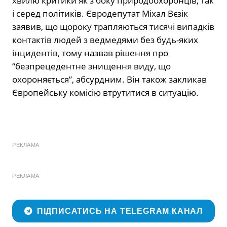
хвилю критики як з боку природоохоронців, так
і серед політиків. Євродепутат Міхал Вєзік
заявив, що щороку трапляються тисячі випадків
контактів людей з ведмедями без будь-яких
інцидентів, тому назвав рішення про
“безпрецедентне знищення виду, що
охороняється”, абсурдним. Він також закликав
Європейську комісію втрутитися в ситуацію.
РЕКЛАМА
РЕКЛАМА
ПІДПИСАТИСЬ НА TELEGRAM КАНАЛ