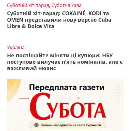
Суботній хіт-парад
,
Суботня кава
Суботній хіт-парад: COKAINÉ, KODI та
OMEN представили нову версію Cuba
Libre & Dolce Vita
Україна
Не поспішайте міняти ці купюри: НБУ
поступово вилучає п’ять номіналів, але є
важливий нюанс