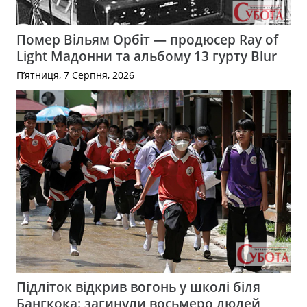
Помер Вільям Орбіт — продюсер Ray of
Light Мадонни та альбому 13 гурту Blur
П’ятниця, 7 Серпня, 2026
Підліток відкрив вогонь у школі біля
Бангкока: загинули восьмеро людей