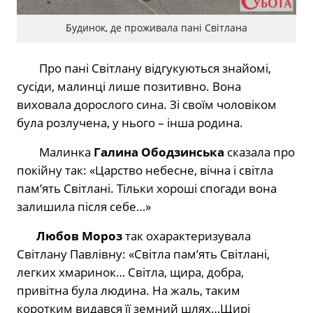
Будинок, де проживала пані Світлана
Про пані Світлану відгукуються знайомі,
сусіди, малинці лише позитивно. Вона
виховала дорослого сина. Зі своїм чоловіком
була розлучена, у нього – інша родина.
Малинка
Галина Ободзинська
сказала про
покійну так: «Царство небесне, вічна і світла
пам’ять Світлані. Тільки хороші спогади вона
залишила після себе…»
Любов Мороз
так охарактеризувала
Світлану Павлівну: «Світла пам’ять Світлані,
легких хмаринок… Світла, щира, добра,
привітна була людина. На жаль, таким
коротким видався її земний шлях…Щирі