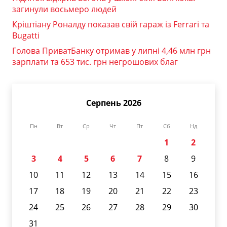
загинули восьмеро людей
Кріштіану Роналду показав свій гараж із Ferrari та
Bugatti
Голова ПриватБанку отримав у липні 4,46 млн грн
зарплати та 653 тис. грн негрошових благ
Серпень 2026
Пн
Вт
Ср
Чт
Пт
Сб
Нд
1
2
3
4
5
6
7
8
9
10
11
12
13
14
15
16
17
18
19
20
21
22
23
24
25
26
27
28
29
30
31