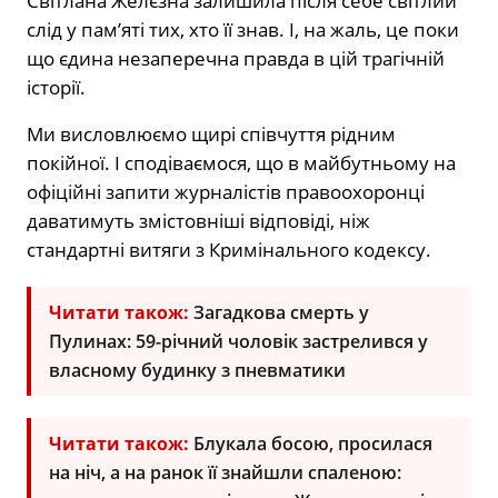
Світлана Желєзна залишила після себе світлий
слід у пам’яті тих, хто її знав. І, на жаль, це поки
що єдина незаперечна правда в цій трагічній
історії.
Ми висловлюємо щирі співчуття рідним
покійної. І сподіваємося, що в майбутньому на
офіційні запити журналістів правоохоронці
даватимуть змістовніші відповіді, ніж
стандартні витяги з Кримінального кодексу.
Читати також:
Загадкова смерть у
Пулинах: 59-річний чоловік застрелився у
власному будинку з пневматики
Читати також:
Блукала босою, просилася
на ніч, а на ранок її знайшли спаленою: