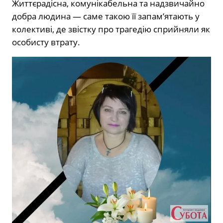
Життєрадісна, комунікабельна та надзвичайно
добра людина — саме такою її запам’ятають у
колективі, де звістку про трагедію сприйняли як
особисту втрату.