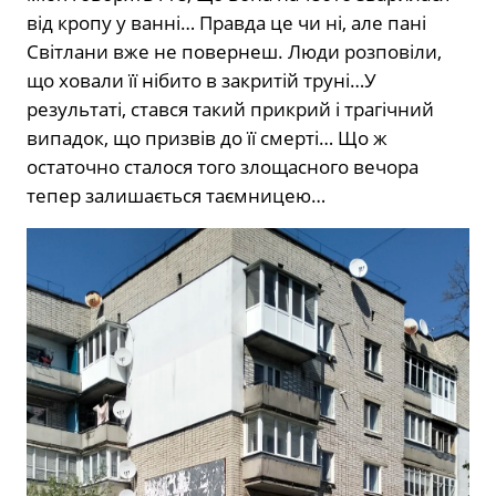
від кропу у ванні… Правда це чи ні, але пані
Світлани вже не повернеш. Люди розповіли,
що ховали її нібито в закритій труні…У
результаті, стався такий прикрий і трагічний
випадок, що призвів до її смерті… Що ж
остаточно сталося того злощасного вечора
тепер залишається таємницею…