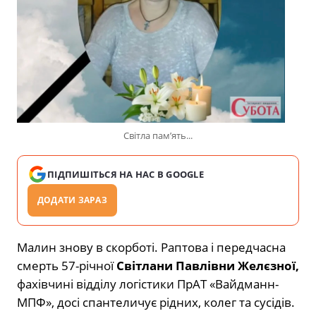
Світла памʼять...
ПІДПИШІТЬСЯ НА НАС В GOOGLE
ДОДАТИ ЗАРАЗ
Малин знову в скорботі. Раптова і передчасна
смерть 57-річної
Світлани Павлівни Желєзної,
фахівчині відділу логістики ПрАТ «Вайдманн-
МПФ», досі спантеличує рідних, колег та сусідів.