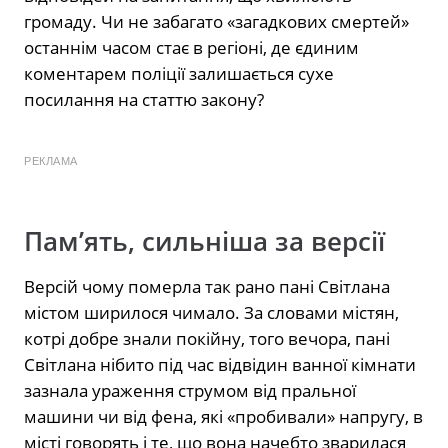
громаду. Чи не забагато «загадкових смертей»
останнім часом стає в регіоні, де єдиним
коментарем поліції залишається сухе
посилання на статтю закону?
РЕКЛАМА
Пам’ять, сильніша за версії
Версій чому померла так рано пані Світлана
містом ширилося чимало. За словами містян,
котрі добре знали покійну, того вечора, пані
Світлана нібито під час відвідин ванної кімнати
зазнала ураження струмом від пральної
машини чи від фена, які «пробивали» напругу, в
місті говорять і те, що вона начебто зварилася