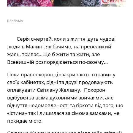
РЕКЛАМА
Серія смертей, коли з життя ідуть чудові
люди в Малині, як бачимо, на превеликий
жаль, триває…Ще б жити та жити, але
Всевишній розпоряджається по-своєму…
Поки правоохоронці «закривають справи» у
своїх кабінетах, рідні та друзі продовжують
оплакувати Світлану Желєзну. Похорон
відбувся за всіма духовними звичаями, але
відчуття недомовленості та гіркоти від того, що
«істина» так і лишилася за сімома замками, не
покидає місто.