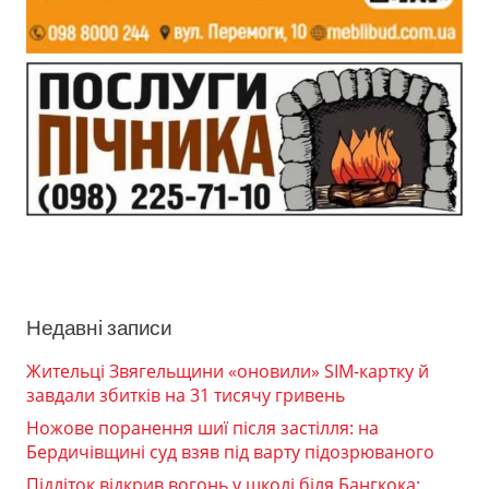
Недавні записи
Жительці Звягельщини «оновили» SIM-картку й
завдали збитків на 31 тисячу гривень
Ножове поранення шиї після застілля: на
Бердичівщині суд взяв під варту підозрюваного
Підліток відкрив вогонь у школі біля Бангкока: