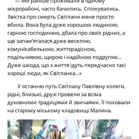
— Ми раніше проживали в одному
мікрорайоні, часто бачились. Спілкувались.
Звістка про смерть Світлани мене просто
вбила. Вона була дуже хорошою людиною,
гарною господинею, дбала про своїх рідних, а
ще запам’яталася дуже веселою,
комунікабельною, життєрадісною,
подільчивою, щирою і надійною подругою…
Дуже шкода, що з життя ідуть передчасно такі
хороші люди, як Світланка…»
У останню путь Світлану Павлівну колеги,
рідні, близькі, друзі провели за всіма
духовними традиціями й звичаями. Її поховали
на старому міському кладовищі Малина.