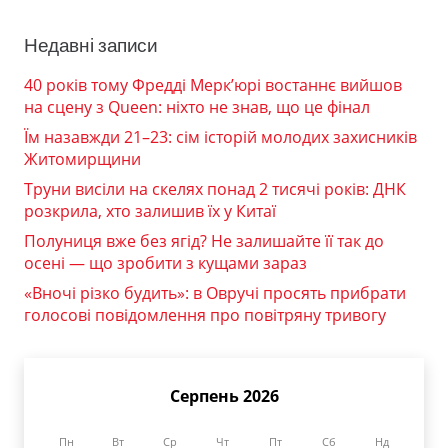
Недавні записи
40 років тому Фредді Мерк’юрі востаннє вийшов
на сцену з Queen: ніхто не знав, що це фінал
Їм назавжди 21–23: сім історій молодих захисників
Житомирщини
Труни висіли на скелях понад 2 тисячі років: ДНК
розкрила, хто залишив їх у Китаї
Полуниця вже без ягід? Не залишайте її так до
осені — що зробити з кущами зараз
«Вночі різко будить»: в Овручі просять прибрати
голосові повідомлення про повітряну тривогу
Серпень 2026
Пн
Вт
Ср
Чт
Пт
Сб
Нд