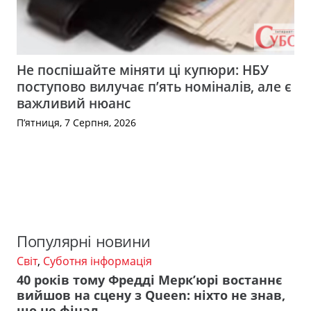
Не поспішайте міняти ці купюри: НБУ
поступово вилучає п’ять номіналів, але є
важливий нюанс
П’ятниця, 7 Серпня, 2026
Популярні новини
Світ
,
Суботня інформація
40 років тому Фредді Мерк’юрі востаннє
вийшов на сцену з Queen: ніхто не знав,
що це фінал