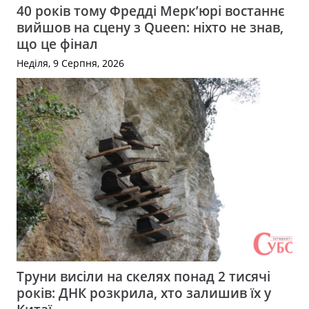
40 років тому Фредді Мерк’юрі востаннє
вийшов на сцену з Queen: ніхто не знав,
що це фінал
Неділя, 9 Серпня, 2026
Труни висіли на скелях понад 2 тисячі
років: ДНК розкрила, хто залишив їх у