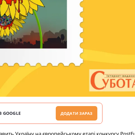
В GOOGLE
ДОДАТИ ЗАРАЗ
тавить Україну на європейському етапі конкурсу PostE