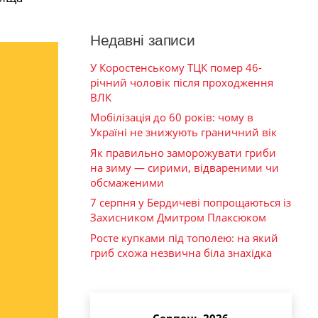
Недавні записи
У Коростенському ТЦК помер 46-
річний чоловік після проходження
ВЛК
Мобілізація до 60 років: чому в
Україні не знижують граничний вік
Як правильно заморожувати гриби
на зиму — сирими, відвареними чи
обсмаженими
7 серпня у Бердичеві попрощаються із
Захисником Дмитром Плаксюком
Росте купками під тополею: на який
гриб схожа незвична біла знахідка