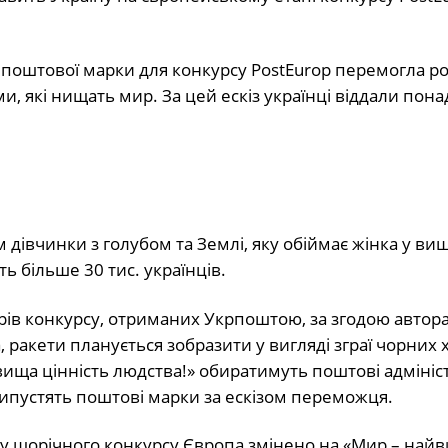
 поштової марки для конкурсу PostEurop перемогла ро
, які нищать мир. За цей ескіз українці віддали понад
 дівчинки з голубом та Землі, яку обіймає жінка у ви
ь більше 30 тис. українців.
рів конкурсу, отриманих Укрпоштою, за згодою автор
ракети планується зобразити у вигляді зграї чорних
ища цінність людства!» обиратимуть поштові адмініст
 випустять поштові марки за ескізом переможця.
му щорічного конкурсу Європа змінено на «Мир – най