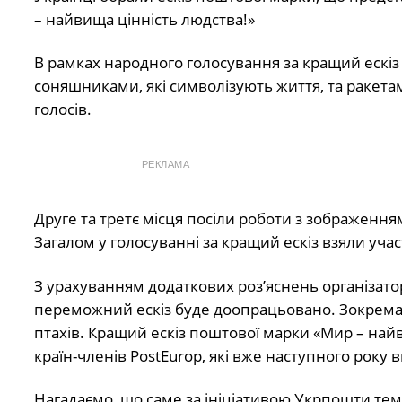
– найвища цінність людства!»
В рамках народного голосування за кращий ескіз
соняшниками, які символізують життя, та ракетами
голосів.
РЕКЛАМА
Друге та третє місця посіли роботи з зображенням
Загалом у голосуванні за кращий ескіз взяли участ
З урахуванням додаткових роз’яснень організато
переможний ескіз буде доопрацьовано. Зокрема, 
птахів. Кращий ескіз поштової марки «Мир – найв
країн-членів PostEurop, які вже наступного року
Нагадаємо, що саме за ініціативою Укрпошти те