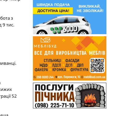
бота з
 9 тис.
шиванці.
а
 хижих
рації 52
вища