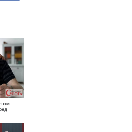
: сім
ред