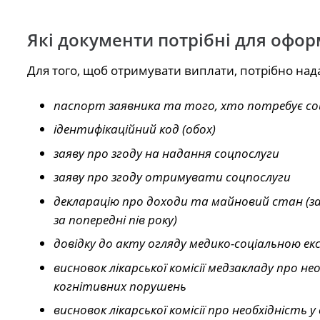
Які документи потрібні для офо
Для того, щоб отримувати виплати, потрібно над
паспорт заявника та того, хто потребує соц
ідентифікаційний код (обох)
заяву про згоду на надання соцпослуги
заяву про згоду отримувати соцпослуги
декларацію про доходи та майновий стан (за
за попередні пів року)
довідку до акту огляду медико-соціальною ек
висновок лікарської комісії медзакладу про н
когнітивних порушень
висновок лікарської комісії про необхідність 