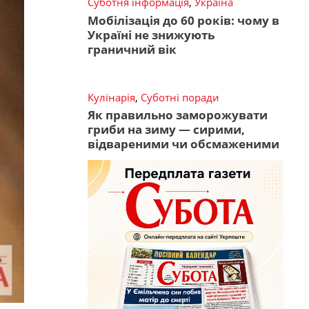
Суботня інформація
,
Україна
Мобілізація до 60 років: чому в
Україні не знижують
граничний вік
Кулінарія
,
Суботні поради
Як правильно заморожувати
гриби на зиму — сирими,
відвареними чи обсмаженими