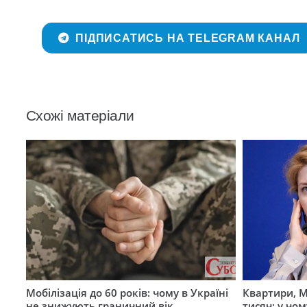
ПІДПИСАТИСЬ НА TELEGRAM КАНАЛ
Схожі матеріали
Мобілізація до 60 років: чому в Україні
Квартири, M
не знижують граничний вік
тисяч: у чо