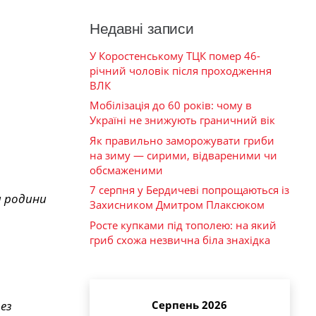
Недавні записи
У Коростенському ТЦК помер 46-
річний чоловік після проходження
ВЛК
Мобілізація до 60 років: чому в
Україні не знижують граничний вік
Як правильно заморожувати гриби
на зиму — сирими, відвареними чи
обсмаженими
7 серпня у Бердичеві попрощаються із
а родини
Захисником Дмитром Плаксюком
Росте купками під тополею: на який
гриб схожа незвична біла знахідка
ез
Серпень 2026