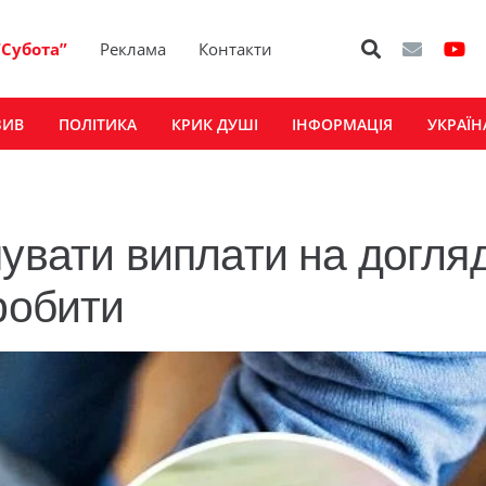
“Субота”
Реклама
Контакти
ЗИВ
ПОЛІТИКА
КРИК ДУШІ
ІНФОРМАЦІЯ
УКРАЇН
увати виплати на догляд
робити