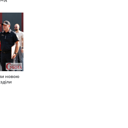
ли новою
зділи