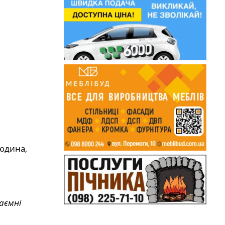
людина,
аємні