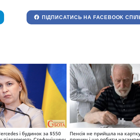
ПІДПИСАТИСЬ НА FACEBOOK СПІЛ
ercedes і будинок за $550
Пенсія не прийшла на картку
му підозрюють Стефанішину
причин і що робити насампе