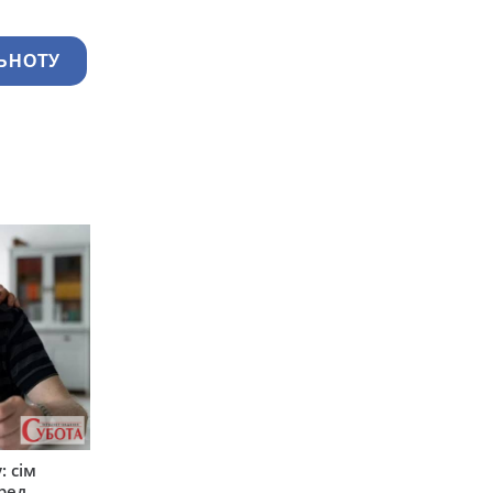
ЬНОТУ
: сім
ред