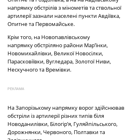
напрямку обстрілів з мінометів та ствольної
артилерії зазнали населені пункти Авдіївка,
Опитне та Первомайське.
Крім того,
на Новопавлівському
напрямку
обстріляно райони Мар’їнки,
Новомихайлівки, Великої Новосілки,
Парасковіївки, Вугледара, Золотої Ниви,
Нескучного та Времівки.
РЕКЛАМА
На Запорізькому напрямку
ворог здійснював
обстріли із артилерії різних типів біля
Новоданилівки, Білогір’я, Гуляйпільського,
Дорожнянки, Червоного, Полтавки та