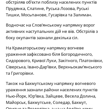
обстріляв об’єкти поблизу населених пунктів
Прудянка, Слатине, Руська Лозова, Руські
Тишки, Мосьпанове, Гусарівка та Залиман.
Водночас
на Слов’янському напрямку
ворог
активних наступальних дій не вів. Обстрілів з
боку окупантів зазнали декілька сіл.
На Краматорському напрямку
вогневе
ураження зафіксовано біля Богородичного,
Сидорового, Кривої Луки, Закітного, Платонівки,
Сіверська, Івано-Дар’ївки, Верхньокам’янського
та Григорівки.
Також
на Бахмутському напрямку
вогневого
ураження зазнали райони населених пунктів
Нью-Йорк, Юр’ївка, Зайцеве, Весела Долина,
Майорськ, Бахмутське, Соледар, Бахмут,
Опитне та Роздолівка, а на на Авдіївському