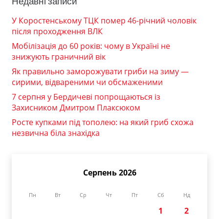
Недавні записи
У Коростенському ТЦК помер 46-річний чоловік
після проходження ВЛК
Мобілізація до 60 років: чому в Україні не
знижують граничний вік
Як правильно заморожувати гриби на зиму —
сирими, відвареними чи обсмаженими
7 серпня у Бердичеві попрощаються із
Захисником Дмитром Плаксюком
Росте купками під тополею: на який гриб схожа
незвична біла знахідка
Серпень 2026
Пн
Вт
Ср
Чт
Пт
Сб
Нд
1
2