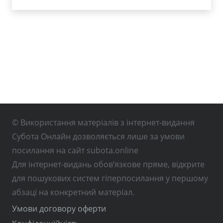
© Використання матеріалів з інтернет-видання
Субота Онлайн дозволяється лише за умови
посилання на сайт subota.online
Для інтернет-видань обов’язкове пряме, відкрите
для пошукових систем гіперпосилання у першому
абзаці на конкретний матеріал.
Умови договору оферти